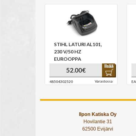
STIHL LATURI AL101,
230 V/50 HZ
EUROOPPA
52.00€
Varastossa
48504302520
EA
Ilpon Katiska Oy
Hovilantie 31
62500 Evijärvi