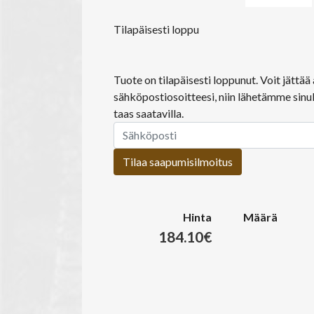
Tilapäisesti loppu
Tuote on tilapäisesti loppunut. Voit jättä
sähköpostiosoitteesi, niin lähetämme sinul
taas saatavilla.
Tilaa saapumisilmoitus
Hinta
Määrä
184.10€