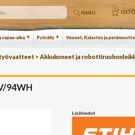
0
OSTO
HAKU
▼
▼
a vapaa-aika
Pyöräily
Veneet, Kalastus ja perämootto
 työvaatteet
>
Akkukoneet ja robottiruohonleikk
6V/94WH
Lisätiedot