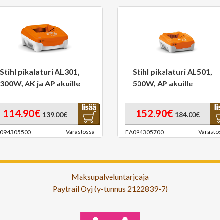
Stihl pikalaturi AL301,
Stihl pikalaturi AL501,
300W, AK ja AP akuille
500W, AP akuille
114.90€
152.90€
139.00€
184.00€
Varastossa
Varasto
094305500
EA094305700
Maksupalveluntarjoaja
Paytrail Oyj (y-tunnus 2122839-7)