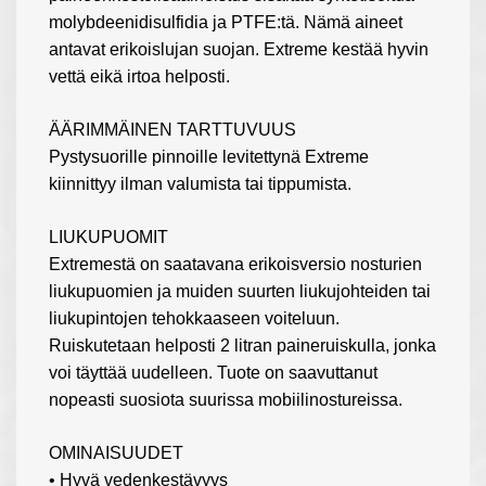
molybdeenidisulfidia ja PTFE:tä. Nämä aineet
antavat erikoislujan suojan. Extreme kestää hyvin
vettä eikä irtoa helposti.
ÄÄRIMMÄINEN TARTTUVUUS
Pystysuorille pinnoille levitettynä Extreme
kiinnittyy ilman valumista tai tippumista.
LIUKUPUOMIT
Extremestä on saatavana erikoisversio nosturien
liukupuomien ja muiden suurten liukujohteiden tai
liukupintojen tehokkaaseen voiteluun.
Ruiskutetaan helposti 2 litran paineruiskulla, jonka
voi täyttää uudelleen. Tuote on saavuttanut
nopeasti suosiota suurissa mobiilinostureissa.
OMINAISUUDET
• Hyvä vedenkestävyys