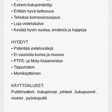
• Extrem-liukujohdeöljy
• Erittäin hyvä tarttuvuus
• Tehokas korroosiosuojaus
• Luja voitelukalvo
• Kestää hyvin suolaa, emäksiä ja happoja
HYÖDYT
• Pidentää voiteluvälejä
• Ei vaurioita kumia ja muovia
• PTFE- ja Moly-lisäaineistus
• Tippumaton
• Monikäyttöinen
KÄYTTÖALUEET:
Pultit/mutterit . liukupinnat . johteet . liukupuomit .
nivelet . pyöränpultit