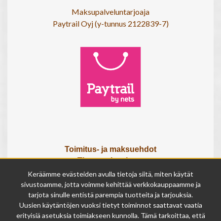
Maksupalveluntarjoaja
Paytrail Oyj (y-tunnus 2122839-7)
Toimitus- ja maksuehdot
Tietosuojaseloste
Tietoa meistä
Keräämme evästeiden avulla tietoja siitä, miten käytät
Osta lahjakortti
sivustoamme, jotta voimme kehittää verkkokauppaamme ja
tarjota sinulle entistä parempia tuotteita ja tarjouksia.
Tilauksen peruutuslomake
Uusien käytäntöjen vuoksi tietyt toiminnot saattavat vaatia
erityisiä asetuksia toimiakseen kunnolla. Tämä tarkoittaa, että
Olemme avoinna