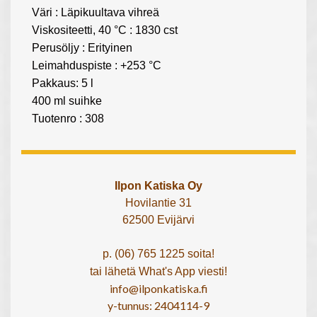
Väri : Läpikuultava vihreä
Viskositeetti, 40 °C : 1830 cst
Perusöljy : Erityinen
Leimahduspiste : +253 °C
Pakkaus: 5 l
400 ml suihke
Tuotenro : 308
Ilpon Katiska Oy
Hovilantie 31
62500 Evijärvi
p. (06) 765 1225 soita!
tai lähetä What's App viesti!
info@ilponkatiska.fi
y-tunnus: 2404114-9