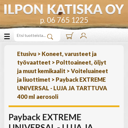
p. 06 765 1225
Etusivu
>
Koneet, varusteet ja
työvaatteet
>
Polttoaineet, öljyt
ja muut kemikaalit
>
Voiteluaineet
ja liuottimet
>
Payback EXTREME
UNIVERSAL - LUJA JA TARTTUVA
400 ml aerosoli
Payback EXTREME
UNIVERSAL - LUJA JA