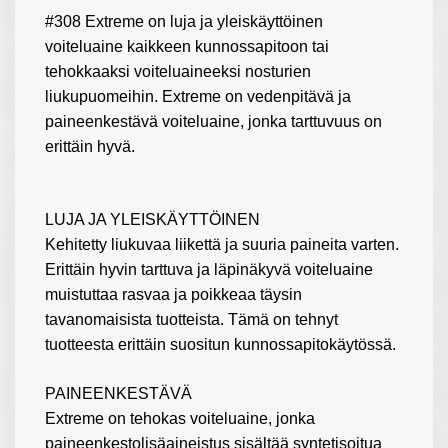
#308 Extreme on luja ja yleiskäyttöinen
voiteluaine kaikkeen kunnossapitoon tai
tehokkaaksi voiteluaineeksi nosturien
liukupuomeihin. Extreme on vedenpitävä ja
paineenkestävä voiteluaine, jonka tarttuvuus on
erittäin hyvä.
LUJA JA YLEISKÄYTTÖINEN
Kehitetty liukuvaa liikettä ja suuria paineita varten.
Erittäin hyvin tarttuva ja läpinäkyvä voiteluaine
muistuttaa rasvaa ja poikkeaa täysin
tavanomaisista tuotteista. Tämä on tehnyt
tuotteesta erittäin suositun kunnossapitokäytössä.
PAINEENKESTÄVÄ
Extreme on tehokas voiteluaine, jonka
paineenkestolisäaineistus sisältää syntetisoitua