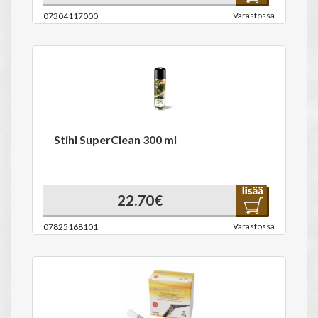
Varastossa
07304117000
Stihl SuperClean 300 ml
22.70€
Varastossa
07825168101