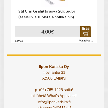
Stil Crin Grafiittirasva 20g tuubi
(aseisiin ja supistaja holkkeihin)
4.00€
Varastossa
33912
Ilpon Katiska Oy
Hovilantie 31
62500 Evijärvi
p. (06) 765 1225 soita!
tai lähetä What's App viesti!
info@ilponkatiska.fi
y-tunnus: 2404114-9