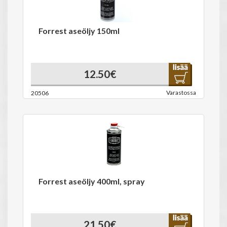
Forrest aseöljy 150ml
12.50€
Varastossa
20506
Forrest aseöljy 400ml, spray
21.50€