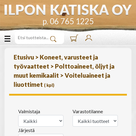
p. 06 765 1225
Etusivu
>
Koneet, varusteet ja
työvaatteet
>
Polttoaineet, öljyt ja
muut kemikaalit
>
Voiteluaineet ja
liuottimet
(
kpl)
Valmistaja
Varastotilanne
Järjestä