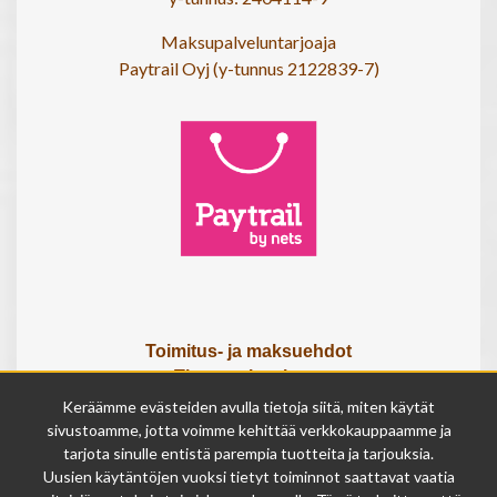
Maksupalveluntarjoaja
Paytrail Oyj (y-tunnus 2122839-7)
Toimitus- ja maksuehdot
Tietosuojaseloste
Tietoa meistä
Keräämme evästeiden avulla tietoja siitä, miten käytät
Osta lahjakortti
sivustoamme, jotta voimme kehittää verkkokauppaamme ja
tarjota sinulle entistä parempia tuotteita ja tarjouksia.
Tilauksen peruutuslomake
Uusien käytäntöjen vuoksi tietyt toiminnot saattavat vaatia