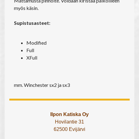
Mattamusta pinnoite. Voidaan kiristää paikoilleen
myös käsin.
Supistusasteet:
Modified
Full
XFull
mm. Winchester sx2 ja sx3
Ilpon Katiska Oy
Hovilantie 31
62500 Evijärvi