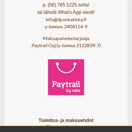
p. (06) 765 1225 soita!
tai lähetä What's App viesti!
info@ilponkatiska.fi
y-tunnus: 2404114-9
Maksupalveluntarjoaja
Paytrail Oyj (y-tunnus 2122839-7)
Toimitus- ja maksuehdot
Tietosuojaseloste