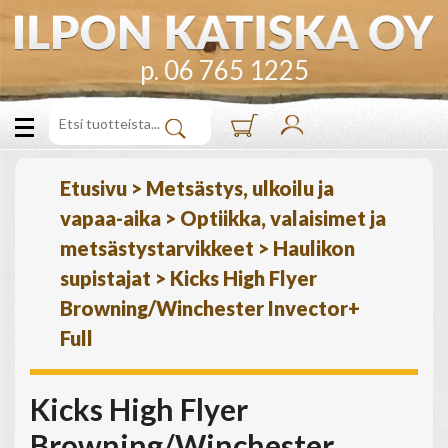
p. 06 765 1225
Etusivu
>
Metsästys, ulkoilu ja
vapaa-aika
>
Optiikka, valaisimet ja
metsästystarvikkeet
>
Haulikon
supistajat
>
Kicks High Flyer
Browning/Winchester Invector+
Full
Kicks High Flyer
Browning/Winchester