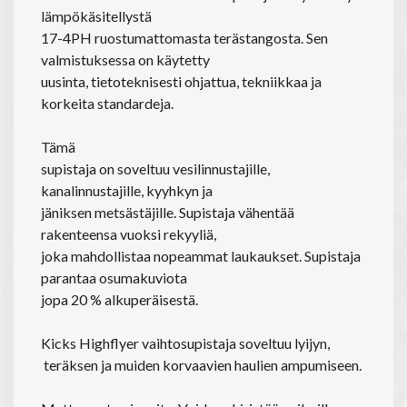
lämpökäsitellystä
17-4PH ruostumattomasta terästangosta. Sen
valmistuksessa on käytetty
uusinta, tietoteknisesti ohjattua, tekniikkaa ja
korkeita standardeja.
Tämä
supistaja on soveltuu vesilinnustajille,
kanalinnustajille, kyyhkyn ja
jäniksen metsästäjille. Supistaja vähentää
rakenteensa vuoksi rekyyliä,
joka mahdollistaa nopeammat laukaukset. Supistaja
parantaa osumakuviota
jopa 20 % alkuperäisestä.
Kicks Highflyer vaihtosupistaja soveltuu lyijyn,
teräksen ja muiden korvaavien haulien ampumiseen.