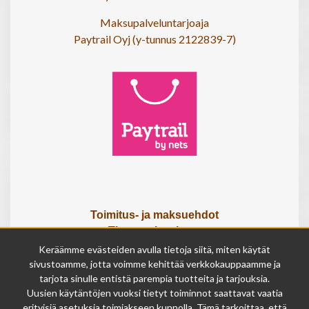
Maksupalveluntarjoaja
Paytrail Oyj (y-tunnus 2122839-7)
Toimitus- ja maksuehdot
Tietosuojaseloste
Tietoa meistä
Keräämme evästeiden avulla tietoja siitä, miten käytät
Osta lahjakortti
sivustoamme, jotta voimme kehittää verkkokauppaamme ja
tarjota sinulle entistä parempia tuotteita ja tarjouksia.
Tilauksen peruutuslomake
Uusien käytäntöjen vuoksi tietyt toiminnot saattavat vaatia
erityisiä asetuksia toimiakseen kunnolla. Tämä tarkoittaa, että
Olemme avoinna