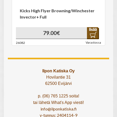
Kicks High Flyer Browning/Winchester
Invector+ Full
79.00€
Varastossa
26082
Ilpon Katiska Oy
Hovilantie 31
62500 Evijärvi
p. (06) 765 1225 soita!
tai lähetä What's App viesti!
info@ilponkatiska.fi
y-tunnus: 2404114-9