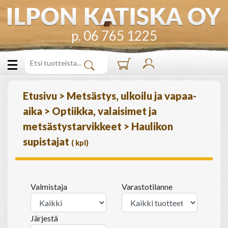
p. 06 765 1225
Etusivu
>
Metsästys, ulkoilu ja vapaa-
aika
>
Optiikka, valaisimet ja
metsästystarvikkeet
>
Haulikon
supistajat
(
kpl)
Valmistaja
Varastotilanne
Järjestä