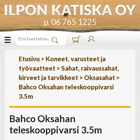
p. 06 765 1225
Etusivu
>
Koneet, varusteet ja
työvaatteet
>
Sahat, raivaussahat,
kirveet ja tarvikkeet
>
Oksasahat
>
Bahco Oksahan teleskooppivarsi
3.5m
Bahco Oksahan
teleskooppivarsi 3.5m