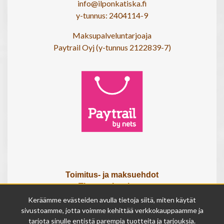
info@ilponkatiska.fi
y-tunnus: 2404114-9
Maksupalveluntarjoaja
Paytrail Oyj (y-tunnus 2122839-7)
Toimitus- ja maksuehdot
Tietosuojaseloste
Tietoa meistä
Keräämme evästeiden avulla tietoja siitä, miten käytät
Osta lahjakortti
sivustoamme, jotta voimme kehittää verkkokauppaamme ja
tarjota sinulle entistä parempia tuotteita ja tarjouksia.
Tilauksen peruutuslomake