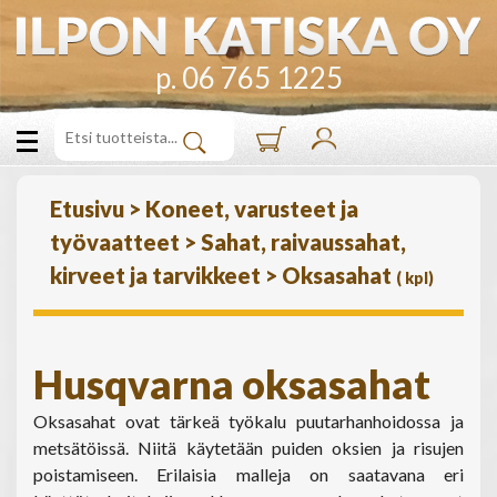
p. 06 765 1225
Etusivu
>
Koneet, varusteet ja
työvaatteet
>
Sahat, raivaussahat,
kirveet ja tarvikkeet
>
Oksasahat
(
kpl)
Husqvarna oksasahat
Oksasahat ovat tärkeä työkalu puutarhanhoidossa ja
metsätöissä. Niitä käytetään puiden oksien ja risujen
poistamiseen. Erilaisia malleja on saatavana eri