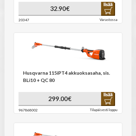
32.90€
Varastossa
20347
Husqvarna 115iPT4 akkuoksasaha, sis.
BLi10 + QC 80
299.00€
Tilapäisesti loppu
967868002