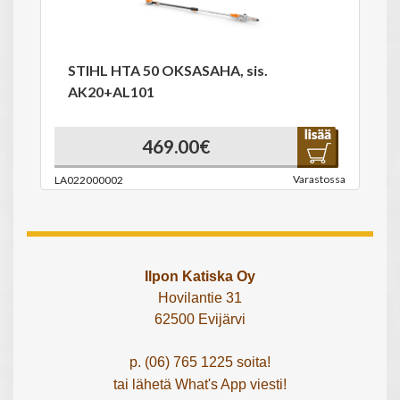
STIHL HTA 50 OKSASAHA, sis.
AK20+AL101
469.00€
Varastossa
LA022000002
Ilpon Katiska Oy
Hovilantie 31
62500 Evijärvi
p. (06) 765 1225 soita!
tai lähetä What's App viesti!