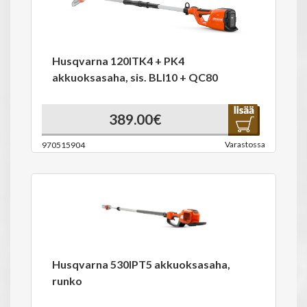
Husqvarna 120ITK4 + PK4
akkuoksasaha, sis. BLI10 + QC80
389.00€
Varastossa
970515904
Husqvarna 530IPT5 akkuoksasaha,
runko