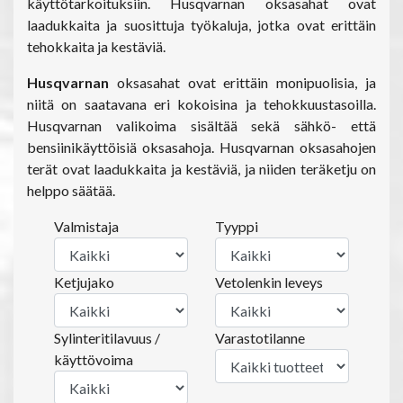
käyttötarkoituksiin. Husqvarnan oksasahat ovat
laadukkaita ja suosittuja työkaluja, jotka ovat erittäin
tehokkaita ja kestäviä.
Husqvarnan
oksasahat ovat erittäin monipuolisia, ja
niitä on saatavana eri kokoisina ja tehokkuustasoilla.
Husqvarnan valikoima sisältää sekä sähkö- että
bensiinikäyttöisiä oksasahoja. Husqvarnan oksasahojen
terät ovat laadukkaita ja kestäviä, ja niiden teräketju on
helppo säätää.
Valmistaja
Tyyppi
Ketjujako
Vetolenkin leveys
Sylinteritilavuus /
Varastotilanne
käyttövoima