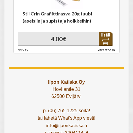
Stil Crin Grafiittirasva 20g tuubi
(aseisiin ja supistaja holkkeihin)
4.00€
Varastossa
33912
Ilpon Katiska Oy
Hovilantie 31
62500 Evijärvi
p. (06) 765 1225 soita!
tai lähetä What's App viesti!
info@ilponkatiska.fi
y-tunnus: 2404114-9