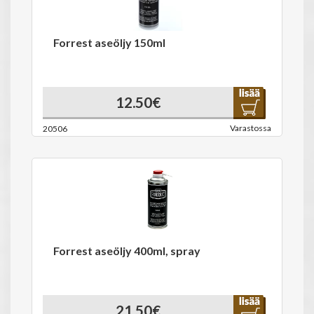
Forrest aseöljy 150ml
12.50€
Varastossa
20506
Forrest aseöljy 400ml, spray
21.50€