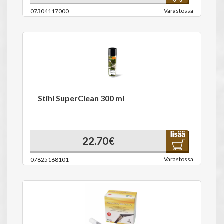
Varastossa
07304117000
Stihl SuperClean 300 ml
22.70€
Varastossa
07825168101