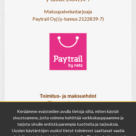
Maksupalveluntarjoaja
Paytrail Oyj (y-tunnus 2122839-7)
Toimitus- ja maksuehdot
Tietosuojaseloste
Tietoa meistä
Keräämme evästeiden avulla tietoja siitä, miten käytät
Osta lahjakortti
sivustoamme, jotta voimme kehittää verkkokauppaamme ja
tarjota sinulle entistä parempia tuotteita ja tarjouksia.
Tilauksen peruutuslomake
Uusien käytäntöjen vuoksi tietyt toiminnot saattavat vaatia