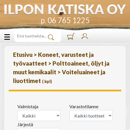
p. 06 765 1225
Etusivu
>
Koneet, varusteet ja
työvaatteet
>
Polttoaineet, öljyt ja
muut kemikaalit
>
Voiteluaineet ja
liuottimet
(
kpl)
Valmistaja
Varastotilanne
Järjestä