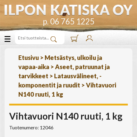
p. 06 765 1225
Etusivu
>
Metsästys, ulkoilu ja
vapaa-aika
>
Aseet, patruunat ja
tarvikkeet
>
Latausvälineet, -
komponentit ja ruudit
>
Vihtavuori
N140 ruuti, 1 kg
Vihtavuori N140 ruuti, 1 kg
Tuotenumero: 12046