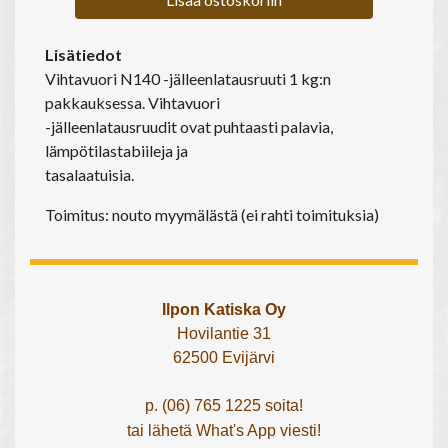
Lisätiedot
Vihtavuori N140 -jälleenlatausruuti 1 kg:n
pakkauksessa. Vihtavuori
-jälleenlatausruudit ovat puhtaasti palavia,
lämpötilastabiileja ja
tasalaatuisia.
Toimitus: nouto myymälästä (ei rahti toimituksia)
Ilpon Katiska Oy
Hovilantie 31
62500 Evijärvi
p. (06) 765 1225 soita!
tai lähetä What's App viesti!