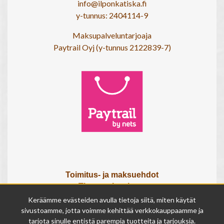
info@ilponkatiska.fi
y-tunnus: 2404114-9
Maksupalveluntarjoaja
Paytrail Oyj (y-tunnus 2122839-7)
Toimitus- ja maksuehdot
Tietosuojaseloste
Tietoa meistä
Keräämme evästeiden avulla tietoja siitä, miten käytät
Osta lahjakortti
sivustoamme, jotta voimme kehittää verkkokauppaamme ja
tarjota sinulle entistä parempia tuotteita ja tarjouksia.
Tilauksen peruutuslomake