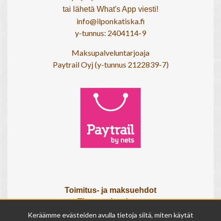
tai lähetä What's App viesti!
info@ilponkatiska.fi
y-tunnus: 2404114-9
Maksupalveluntarjoaja
Paytrail Oyj (y-tunnus 2122839-7)
Toimitus- ja maksuehdot
Tietosuojaseloste
Tietoa meistä
Keräämme evästeiden avulla tietoja siitä, miten käytät