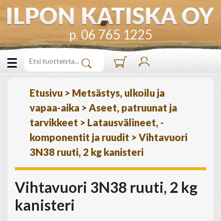
p. 06 765 1225
Etusivu
>
Metsästys, ulkoilu ja
vapaa-aika
>
Aseet, patruunat ja
tarvikkeet
>
Latausvälineet, -
komponentit ja ruudit
>
Vihtavuori
3N38 ruuti, 2 kg kanisteri
Vihtavuori 3N38 ruuti, 2 kg
kanisteri