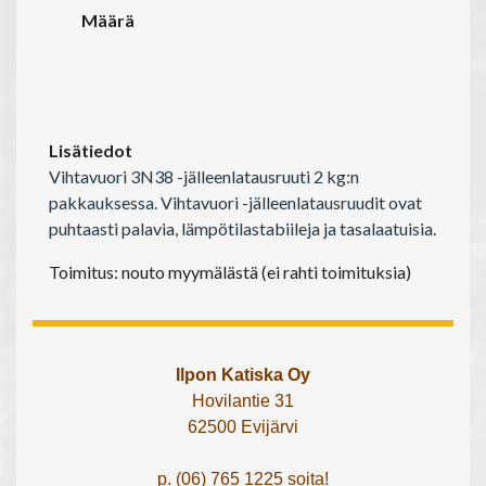
Määrä
Lisätiedot
Vihtavuori 3N38 -jälleenlatausruuti 2 kg:n
pakkauksessa. Vihtavuori -jälleenlatausruudit ovat
puhtaasti palavia, lämpötilastabiileja ja tasalaatuisia.
Toimitus: nouto myymälästä (ei rahti toimituksia)
Ilpon Katiska Oy
Hovilantie 31
62500 Evijärvi
p. (06) 765 1225 soita!