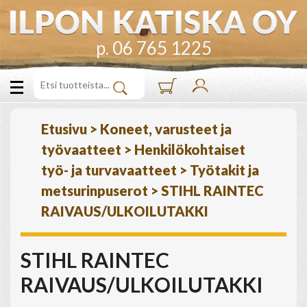
p. 06 765 1225
Etusivu
>
Koneet, varusteet ja
työvaatteet
>
Henkilökohtaiset
työ- ja turvavaatteet
>
Työtakit ja
metsurinpuserot
>
STIHL RAINTEC
RAIVAUS/ULKOILUTAKKI
STIHL RAINTEC
RAIVAUS/ULKOILUTAKKI