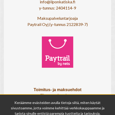
info@ilponkatiska.fi
y-tunnus: 2404114-9
Maksupalveluntarjoaja
Paytrail Oyj (y-tunnus 2122839-7)
Toimitus- ja maksuehdot
Tietosuojaseloste
Tietoa meistä
Keräämme evästeiden avulla tietoja siitä, miten käytät
Osta lahjakortti
sivustoamme, jotta voimme kehittää verkkokauppaamme ja
tarjota sinulle entistä parempia tuotteita ja tarjouksia.
Tilauksen peruutuslomake