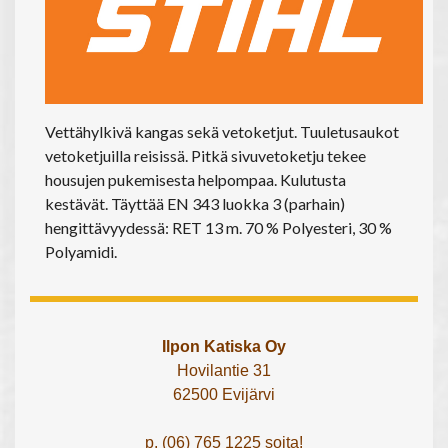
Vettähylkivä kangas sekä vetoketjut. Tuuletusaukot
vetoketjuilla reisissä. Pitkä sivuvetoketju tekee
housujen pukemisesta helpompaa. Kulutusta
kestävät. Täyttää EN 343 luokka 3 (parhain)
hengittävyydessä: RET 13 m. 70 % Polyesteri, 30 %
Polyamidi.
Ilpon Katiska Oy
Hovilantie 31
62500 Evijärvi
p. (06) 765 1225 soita!