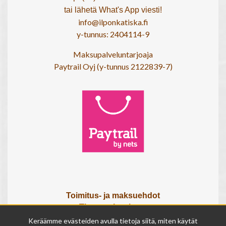
tai lähetä What's App viesti!
info@ilponkatiska.fi
y-tunnus: 2404114-9
Maksupalveluntarjoaja
Paytrail Oyj (y-tunnus 2122839-7)
Toimitus- ja maksuehdot
Tietosuojaseloste
Tietoa meistä
Keräämme evästeiden avulla tietoja siitä, miten käytät