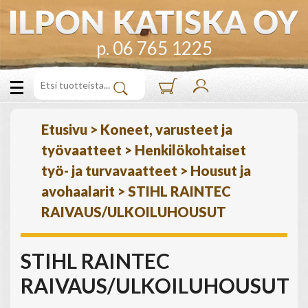
p. 06 765 1225
Etusivu
>
Koneet, varusteet ja
työvaatteet
>
Henkilökohtaiset
työ- ja turvavaatteet
>
Housut ja
avohaalarit
>
STIHL RAINTEC
RAIVAUS/ULKOILUHOUSUT
STIHL RAINTEC
RAIVAUS/ULKOILUHOUSUT