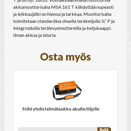
akkumoottorisaha MSA 161 T kiihdyttää nopeasti
ja leikkuujälki on hienoa ja tarkkaa. Moottorisaha
toimitetaan standardina ohuella teräketjulla ¼“ P ja
integroiduilla terälevynmuttereilla ja ketjukaappi.
Ilman akkua ja laturia.
Osta myös
Stihl yhdistelmälaukku akulle/öljylle