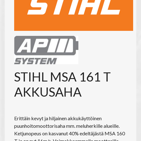
STIHL MSA 161 T
AKKUSAHA
Erittäin kevyt ja hiljainen akkukäyttöinen
puunhoitomoottorisaha mm. meluherkille alueille.
Ketjunopeus on kasvanut 40% edeltäjästä MSA 160
T ja on nyt 16m/s. Voimakkaammalla moottorilla