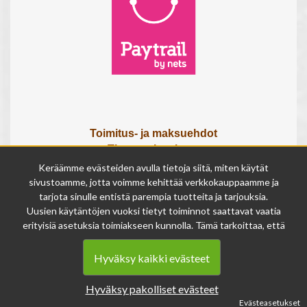
Toimitus- ja maksuehdot
Tietosuojaseloste
Tietoa meistä
Keräämme evästeiden avulla tietoja siitä, miten käytät
Osta lahjakortti
sivustoamme, jotta voimme kehittää verkkokauppaamme ja
tarjota sinulle entistä parempia tuotteita ja tarjouksia.
Tilauksen peruutuslomake
Uusien käytäntöjen vuoksi tietyt toiminnot saattavat vaatia
erityisiä asetuksia toimiakseen kunnolla. Tämä tarkoittaa, että
Olemme avoinna
joissakin tapauksissa anonymisoidut tiedot voivat kertyä,
ma - pe 9 - 17
vaikka olisit kieltänyt evästeiden käytön. Näitä tietoja
la 9 - 14
Hyväksy kaikki evästeet
käytetään ainoastaan palvelumme parantamiseen, eikä niistä
su suljettu
voida tunnistaa henkilökohtaisia tietoja.
Hyväksy pakolliset evästeet
Voit muuttaa evästeasetuksiasi milloin tahansa sivun
Evästeasetukset