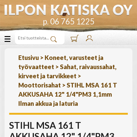
p. 06 765 1225
Etusivu
>
Koneet, varusteet ja
työvaatteet
>
Sahat, raivaussahat,
kirveet ja tarvikkeet
>
Moottorisahat
>
STIHL MSA 161 T
AKKUSAHA 12" 1/4"PM3 1,1mm
Ilman akkua ja laturia
STIHL MSA 161 T
AKKUSAHA 12" 1/4"PM3