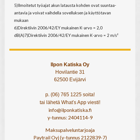
5)Ilmoitetut työajat akun latausta kohden ovat suuntaa-
antavia ja voivat vaihdella sovelluksen ja käyttötavan
mukaan
6)Direktiivin 2006/42/EY mukainen K-arvo = 2,0
dB(A)7)Direktiivin 2006/42/EY mukainen K-arvo = 2 m/s²
Ilpon Katiska Oy
Hovilantie 31
62500 Evijärvi
p. (06) 765 1225 soita!
tai lähetä What's App viesti!
info@ilponkatiska.fi
y-tunnus: 2404114-9
Maksupalveluntarjoaja
Paytrail Oyj (y-tunnus 2122839-7)