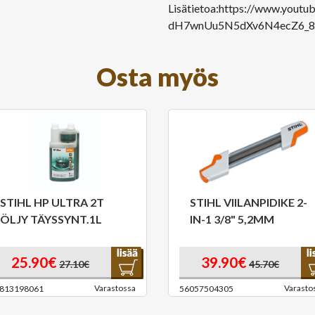
Lisätietoa:
https://www.youtu
dH7wnUu5N5dXv6N4ecZ6_8xi
Osta myös
STIHL HP ULTRA 2T
STIHL VIILANPIDIKE 2-
ÖLJY TÄYSSYNT.1L
IN-1 3/8" 5,2MM
25.90€
39.90€
27.10€
45.70€
Varastossa
Varasto
813198061
56057504305