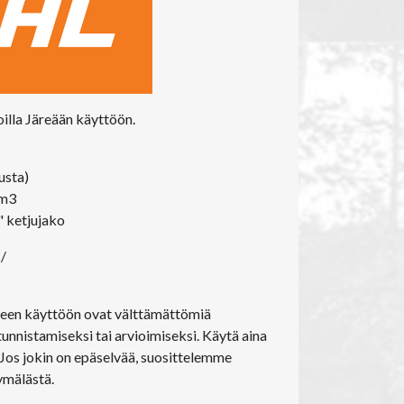
illa Järeään käyttöön.
usta)
cm3
" ketjujako
i/
seen käyttöön ovat välttämättömiä
unnistamiseksi tai arvioimiseksi. Käytä aina
. Jos jokin on epäselvää, suosittelemme
mälästä.