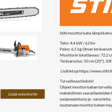
Stihl moottorisaha lämpökahvo
Teho: 4,4 kW / 6,0 hv
Paino: 6,1 kg (ilman terävarust
Moottorin iskutilavuus: 72,2 
Terävarustus: 50 cm (20"), 3/8
Lisätietoja
https://www.stihl.f
Turvallisuustiedote!
Ohjeet moottorisahan turvalli
mahdollisten vaaratilanteiden t
Lisää ostoskoriin
suojavaatetusta ja -varusteita
noutamaan moottorisahan myy