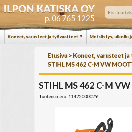
p. 06 765 1225
▼
Koneet, varusteet ja työvaatteet
Metsästys, ulkoilu j
Etusivu
>
Koneet, varusteet ja
STIHL MS 462 C-M VW MOOTT
STIHL MS 462 C-M VW
Tuotenumero: 11422000029