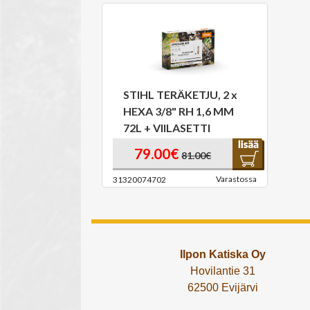
STIHL TERÄKETJU, 2 x
HEXA 3/8" RH 1,6 MM
72L + VIILASETTI
79.00€
81.00€
Varastossa
31320074702
Ilpon Katiska Oy
Hovilantie 31
62500 Evijärvi