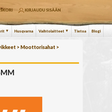
SKORI
KIRJAUDU SISÄÄN
▼
▼
rit
Husqvarna
Vaihtolaitteet
Tietoa
Blogi
vikkeet
>
Moottorisahat
>
,6MM