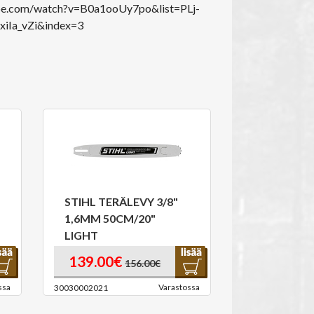
be.com/watch?v=B0a1ooUy7po&list=PLj-
Ia_vZi&index=3
STIHL TERÄLEVY 3/8"
1,6MM 50CM/20"
LIGHT
139.00€
156.00€
ssa
Varastossa
30030002021