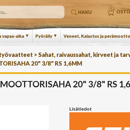
0
OSTO
HAKU
▼
▼
a vapaa-aika
Pyöräily
Veneet, Kalastus ja perämootto
 työvaatteet
>
Sahat, raivaussahat, kirveet ja tar
ORISAHA 20" 3/8" RS 1,6MM
 MOOTTORISAHA 20" 3/8" RS 1
Lisätiedot