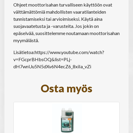
Ohjeet moottorisahan turvalliseen käyttöön ovat
välttämättömiä mahdollisten vaaratilanteiden
tunnistamiseksi tai arvioimiseksi. Käytä aina
suojavaatetusta ja -varusteita. Jos jokin on
epäselvää, suosittelemme noutamaan moottorisahan
myymälästä.
Lisätietoa:
https://www.youtube.com/watch?
v=FGcprBHbsOQ&list=PLj-
dH7wnUu5N5dXv6N4ecZ6_8xiIa_vZi
Osta myös