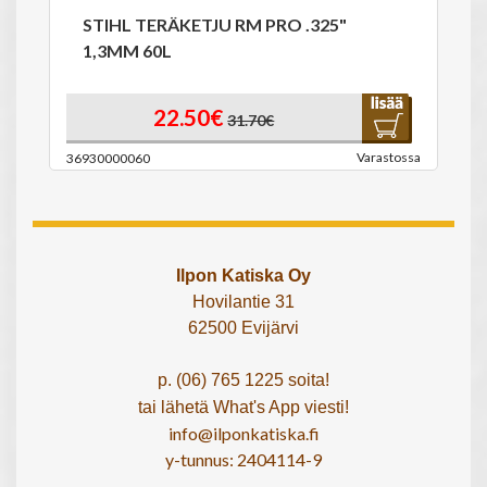
STIHL TERÄKETJU RM PRO .325"
1,3MM 60L
22.50€
31.70€
Varastossa
36930000060
Ilpon Katiska Oy
Hovilantie 31
62500 Evijärvi
p. (06) 765 1225 soita!
tai lähetä What's App viesti!
info@ilponkatiska.fi
y-tunnus: 2404114-9