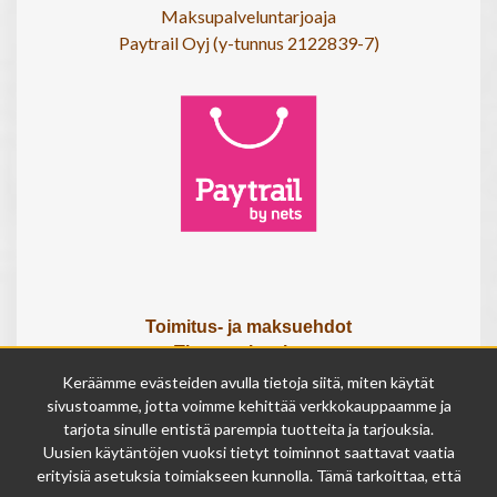
Maksupalveluntarjoaja
Paytrail Oyj (y-tunnus 2122839-7)
Toimitus- ja maksuehdot
Tietosuojaseloste
Tietoa meistä
Keräämme evästeiden avulla tietoja siitä, miten käytät
Osta lahjakortti
sivustoamme, jotta voimme kehittää verkkokauppaamme ja
Tilauksen peruutuslomake
tarjota sinulle entistä parempia tuotteita ja tarjouksia.
Uusien käytäntöjen vuoksi tietyt toiminnot saattavat vaatia
erityisiä asetuksia toimiakseen kunnolla. Tämä tarkoittaa, että
Olemme avoinna