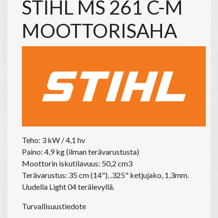
STIHL MS 261 C-M
MOOTTORISAHA
Teho: 3 kW / 4,1 hv
Paino: 4,9 kg (ilman terävarustusta)
Moottorin iskutilavuus: 50,2 cm3
Terävarustus: 35 cm (14"), .325" ketjujako, 1,3mm.
Uudella Light 04 terälevyllä.
Turvallisuustiedote