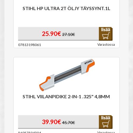
STIHL HP ULTRA 2T ÖLJY TÄYSSYNT.1L
25.90€
27.10€
Varastossa
07813198061
STIHL VIILANPIDIKE 2-IN-1 .325" 4,8MM
39.90€
45.70€
Varastossa
56057504304