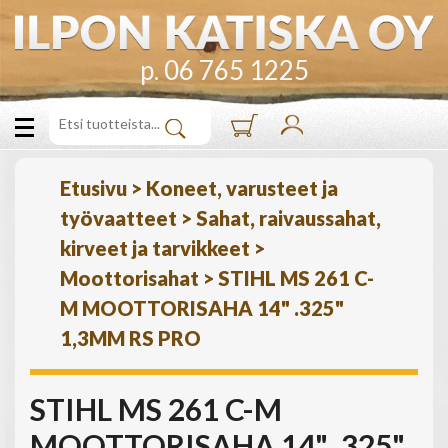
p. 06 765 1225
Etusivu
>
Koneet, varusteet ja
työvaatteet
>
Sahat, raivaussahat,
kirveet ja tarvikkeet
>
Moottorisahat
>
STIHL MS 261 C-
M MOOTTORISAHA 14" .325"
1,3MM RS PRO
STIHL MS 261 C-M
MOOTTORISAHA 14" .325"