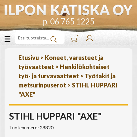
p. 06 765 1225
Etusivu
>
Koneet, varusteet ja
työvaatteet
>
Henkilökohtaiset
työ- ja turvavaatteet
>
Työtakit ja
metsurinpuserot
>
STIHL HUPPARI
"AXE"
STIHL HUPPARI "AXE"
Tuotenumero: 28820