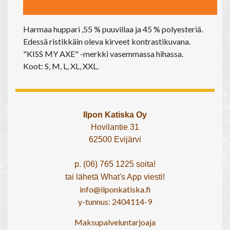
Harmaa huppari ,55 % puuvillaa ja 45 % polyesteriä.
Edessä ristikkäin oleva kirveet kontrastikuvana.
"KISS MY AXE" -merkki vasemmassa hihassa.
Koot: S, M, L, XL, XXL.
Ilpon Katiska Oy
Hovilantie 31
62500 Evijärvi
p. (06) 765 1225 soita!
tai lähetä What's App viesti!
info@ilponkatiska.fi
y-tunnus: 2404114-9
Maksupalveluntarjoaja