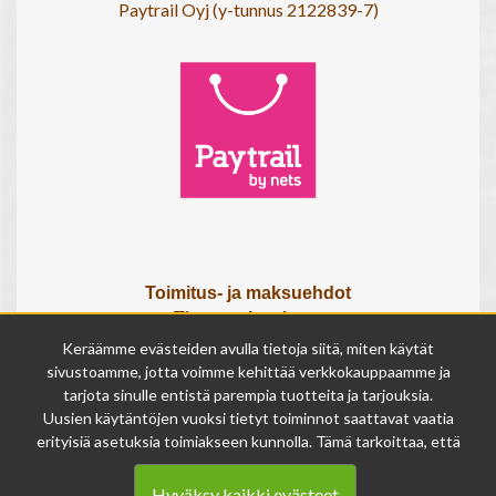
Paytrail Oyj (y-tunnus 2122839-7)
Toimitus- ja maksuehdot
Tietosuojaseloste
Tietoa meistä
Keräämme evästeiden avulla tietoja siitä, miten käytät
Osta lahjakortti
sivustoamme, jotta voimme kehittää verkkokauppaamme ja
Tilauksen peruutuslomake
tarjota sinulle entistä parempia tuotteita ja tarjouksia.
Uusien käytäntöjen vuoksi tietyt toiminnot saattavat vaatia
erityisiä asetuksia toimiakseen kunnolla. Tämä tarkoittaa, että
Olemme avoinna
joissakin tapauksissa anonymisoidut tiedot voivat kertyä,
ma - pe 9 - 17
vaikka olisit kieltänyt evästeiden käytön. Näitä tietoja
la 9 - 14
Hyväksy kaikki evästeet