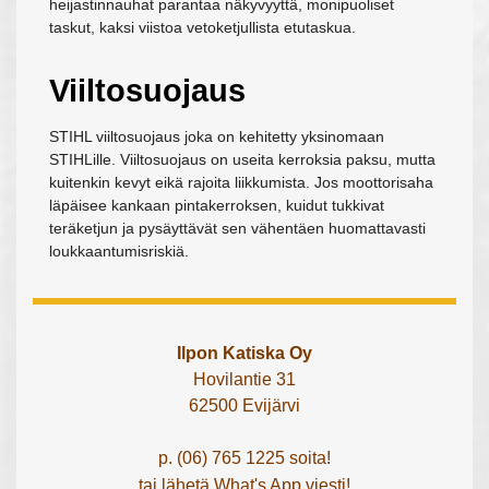
heijastinnauhat parantaa näkyvyyttä, monipuoliset
taskut, kaksi viistoa vetoketjullista etutaskua.
Viiltosuojaus
STIHL viiltosuojaus joka on kehitetty yksinomaan
STIHLille. Viiltosuojaus on useita kerroksia paksu, mutta
kuitenkin kevyt eikä rajoita liikkumista. Jos moottorisaha
läpäisee kankaan pintakerroksen, kuidut tukkivat
teräketjun ja pysäyttävät sen vähentäen huomattavasti
loukkaantumisriskiä.
Ilpon Katiska Oy
Hovilantie 31
62500 Evijärvi
p. (06) 765 1225 soita!
tai lähetä What's App viesti!