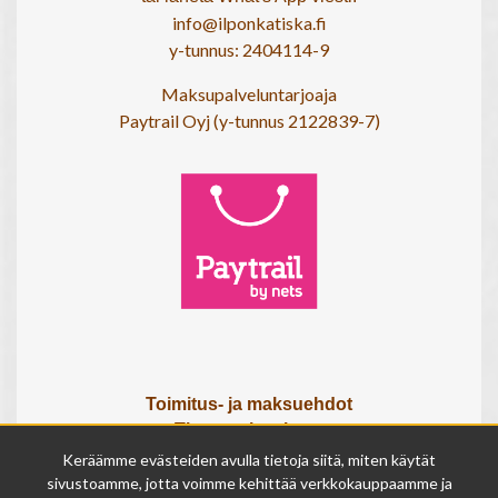
info@ilponkatiska.fi
y-tunnus: 2404114-9
Maksupalveluntarjoaja
Paytrail Oyj (y-tunnus 2122839-7)
Toimitus- ja maksuehdot
Tietosuojaseloste
Tietoa meistä
Keräämme evästeiden avulla tietoja siitä, miten käytät
Osta lahjakortti
sivustoamme, jotta voimme kehittää verkkokauppaamme ja