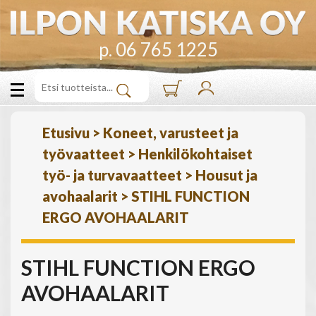
p. 06 765 1225
Etusivu
>
Koneet, varusteet ja
työvaatteet
>
Henkilökohtaiset
työ- ja turvavaatteet
>
Housut ja
avohaalarit
>
STIHL FUNCTION
ERGO AVOHAALARIT
STIHL FUNCTION ERGO
AVOHAALARIT