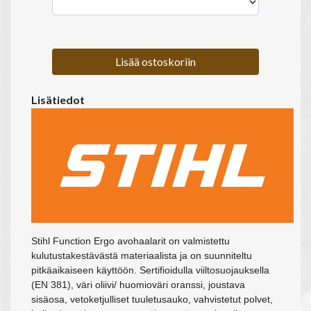
Lisää ostoskoriin
Lisätiedot
Stihl Function Ergo avohaalarit on valmistettu
kulutustakestävästä materiaalista ja on suunniteltu
pitkäaikaiseen käyttöön. Sertifioidulla viiltosuojauksella
(EN 381), väri oliivi/ huomioväri oranssi, joustava
sisäosa, vetoketjulliset tuuletusauko, vahvistetut polvet,