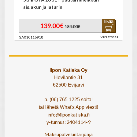
sis.akun ja laturin
139.00€
184.00€
Varastossa
GA010116918
Ilpon Katiska Oy
Hovilantie 31
62500 Evijärvi
p. (06) 765 1225 soita!
tai lähetä What's App viesti!
info@ilponkatiska.fi
y-tunnus: 2404114-9
Maksupalveluntarjoaja