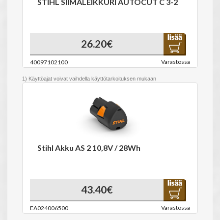
STIHL SIIMALEIKKURI AUTOCUT C 3-2
26.20€
Varastossa
40097102100
1) Käyttöajat voivat vaihdella käyttötarkoituksen mukaan
2) K-Faktori direktiivin 2006/42/EG = 2,5 dB(A) mukaisesti
3) ilman terää
4) K-Faktori direktiivin 2006/42/EG = 2 m/s² mukaisesti
5) akun kanssa
Stihl Akku AS 2 10,8V / 28Wh
43.40€
Varastossa
EA024006500