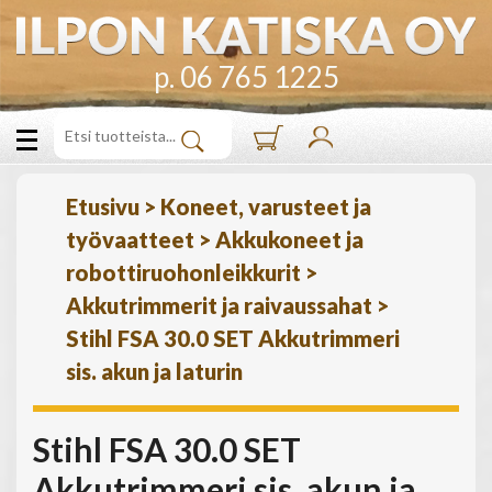
p. 06 765 1225
Etusivu
>
Koneet, varusteet ja
työvaatteet
>
Akkukoneet ja
robottiruohonleikkurit
>
Akkutrimmerit ja raivaussahat
>
Stihl FSA 30.0 SET Akkutrimmeri
sis. akun ja laturin
Stihl FSA 30.0 SET
Akkutrimmeri sis. akun ja