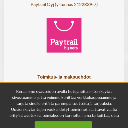
Paytrail Oyj (y-tunnus 2122839-7)
Toimitus- ja maksuehdot
Tietosuojaseloste
Tietoa meistä
Keräämme evästeiden avulla tietoja siitä, miten käytät
Osta lahjakortti
sivustoamme, jotta voimme kehittää verkkokauppaamme ja
tarjota sinulle entistä parempia tuotteita ja tarjouksia.
Tilauksen peruutuslomake
Uusien käytäntöjen vuoksi tietyt toiminnot saattavat vaatia
erityisiä asetuksia toimiakseen kunnolla. Tämä tarkoittaa, että
Olemme avoinna
joissakin tapauksissa anonymisoidut tiedot voivat kertyä,
ma - pe 9 - 17
vaikka olisit kieltänyt evästeiden käytön. Näitä tietoja