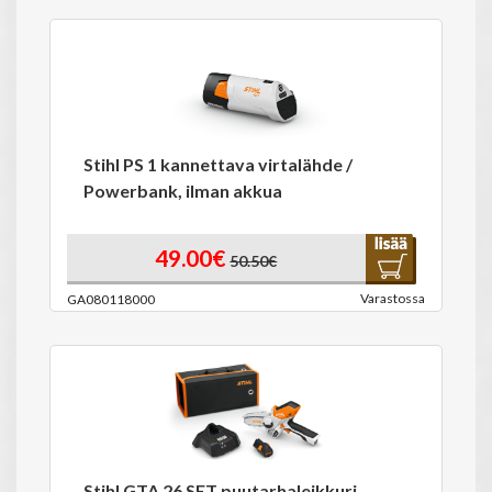
Stihl PS 1 kannettava virtalähde /
Powerbank, ilman akkua
49.00€
50.50€
Varastossa
GA080118000
Stihl GTA 26 SET puutarhaleikkuri