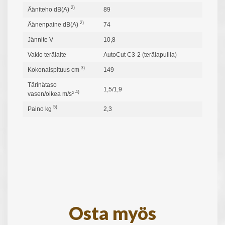
2)
Ääniteho dB(A)
89
2)
Äänenpaine dB(A)
74
Jännite V
10,8
Vakio terälaite
AutoCut C3-2 (terälapuilla)
3)
Kokonaispituus cm
149
Tärinätaso
1,5/1,9
4)
vasen/oikea m/s²
5)
Paino kg
2,3
Osta myös