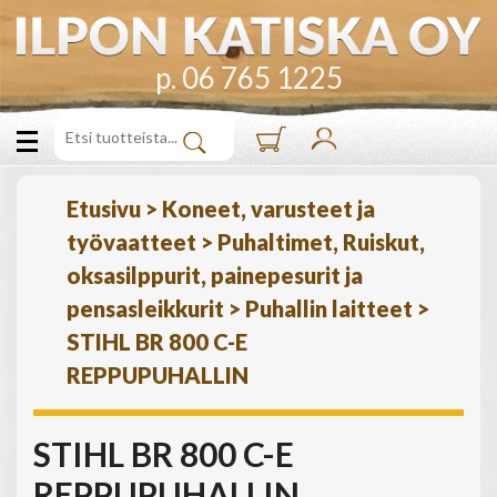
p. 06 765 1225
Etusivu
>
Koneet, varusteet ja
työvaatteet
>
Puhaltimet, Ruiskut,
oksasilppurit, painepesurit ja
pensasleikkurit
>
Puhallin laitteet
>
STIHL BR 800 C-E
REPPUPUHALLIN
STIHL BR 800 C-E
REPPUPUHALLIN