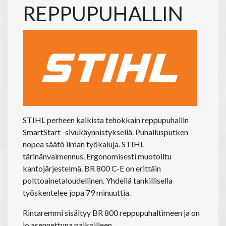
REPPUPUHALLIN
STIHL perheen kaikista tehokkain reppupuhallin
SmartStart -sivukäynnistyksellä. Puhallusputken
nopea säätö ilman työkaluja. STIHL
tärinänvaimennus. Ergonomisesti muotoiltu
kantojärjestelmä. BR 800 C-E on erittäin
polttoainetaloudellinen. Yhdellä tankillisella
työskentelee jopa 79 minuuttia.
Rintaremmi sisältyy BR 800 reppupuhaltimeen ja on
jo asennettuna paikoilleen.