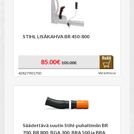
STIHL LISÄKAHVA BR 450-800
85.00€
105.00€
Varastossa
42827901700
Säädettävä suutin Stihl-puhaltimiin BR
700, BR 800, BGA 300, BRA 500 ja BRA