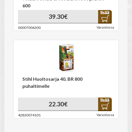
600
39.30€
Varastossa
00007006300
Stihl Huoltosarja 40, BR 800
puhaltimelle
22.30€
Varastossa
42830074101