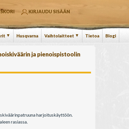
SKORI
KIRJAUDU SISÄÄN
▼
▼
rit
Husqvarna
Vaihtolaitteet
Tietoa
Blogi
oiskiväärin ja pienoispistoolin
iskiväärinpatruuna harjoituskäyttöön.
leen rasiassa.