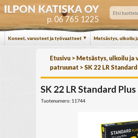
p. 06 765 1225
▼
Koneet, varusteet ja työvaatteet
Metsästys, ulkoilu j
Etusivu
>
Metsästys, ulkoilu ja
patruunat
>
SK 22 LR Standard P
SK 22 LR Standard Plus 
Tuotenumero: 11744