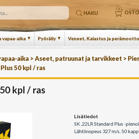
0
OSTO
HAKU
▼
▼
a vapaa-aika
Pyöräily
Veneet, Kalastus ja perämootto
 vapaa-aika
>
Aseet, patruunat ja tarvikkeet
>
Pien
lus 50 kpl / ras
50 kpl / ras
Lisätiedot
SK .22LR Standard Plus -pieno
Lähtönopeus 327 m/s. 50 kappa