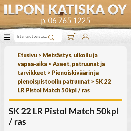
p. 06 765 1225
Etusivu
>
Metsästys, ulkoilu ja
vapaa-aika
>
Aseet, patruunat ja
tarvikkeet
>
Pienoiskiväärin ja
pienoispistoolin patruunat
>
SK 22
LR Pistol Match 50kpl / ras
SK 22 LR Pistol Match 50kpl
/ ras