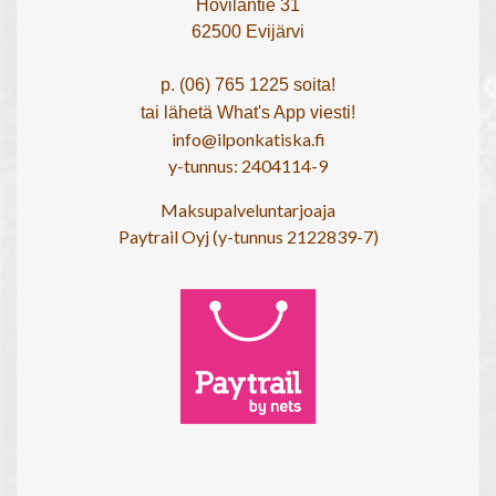
Hovilantie 31
62500 Evijärvi
p. (06) 765 1225 soita!
tai lähetä What's App viesti!
info@ilponkatiska.fi
y-tunnus: 2404114-9
Maksupalveluntarjoaja
Paytrail Oyj (y-tunnus 2122839-7)