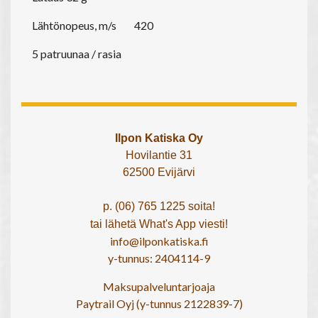
Lähtönopeus, m/s
420
5 patruunaa / rasia
Ilpon Katiska Oy
Hovilantie 31
62500 Evijärvi
p. (06) 765 1225 soita!
tai lähetä What's App viesti!
info@ilponkatiska.fi
y-tunnus: 2404114-9
Maksupalveluntarjoaja
Paytrail Oyj (y-tunnus 2122839-7)