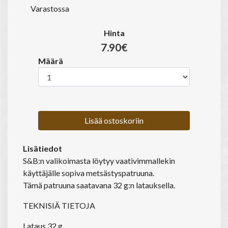
Varastossa
Hinta
7.90€
Määrä
Lisää ostoskoriin
Lisätiedot
S&B:n valikoimasta löytyy vaativimmallekin
käyttäjälle sopiva metsästyspatruuna.
Tämä patruuna saatavana 32 g:n latauksella.
TEKNISIÄ TIETOJA
Lataus
32 g