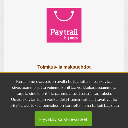
Toimitus- ja maksuehdot
Tietosuojaseloste
Tietoa meistä
Keräämme evästeiden avulla tietoja siitä, miten käytät
Osta lahjakortti
sivustoamme, jotta voimme kehittää verkkokauppaamme ja
tarjota sinulle entistä parempia tuotteita ja tarjouksia.
Tilauksen peruutuslomake
Uusien käytäntöjen vuoksi tietyt toiminnot saattavat vaatia
erityisiä asetuksia toimiakseen kunnolla. Tämä tarkoittaa, että
Olemme avoinna
joissakin tapauksissa anonymisoidut tiedot voivat kertyä,
ma - pe 9 - 17
vaikka olisit kieltänyt evästeiden käytön. Näitä tietoja
la 9 - 14
Hyväksy kaikki evästeet
käytetään ainoastaan palvelumme parantamiseen, eikä niistä
su suljettu