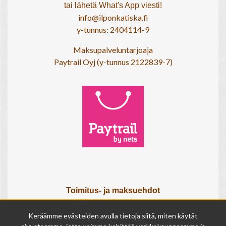
tai lähetä What's App viesti!
info@ilponkatiska.fi
y-tunnus: 2404114-9
Maksupalveluntarjoaja
Paytrail Oyj (y-tunnus 2122839-7)
Toimitus- ja maksuehdot
Tietosuojaseloste
Tietoa meistä
Keräämme evästeiden avulla tietoja siitä, miten käytät
Osta lahjakortti