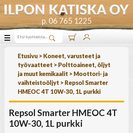
p. 06 765 1225
Etusivu
>
Koneet, varusteet ja
työvaatteet
>
Polttoaineet, öljyt
ja muut kemikaalit
>
Moottori- ja
vaihteistoöljyt
>
Repsol Smarter
HMEOC 4T 10W-30, 1L purkki
Repsol Smarter HMEOC 4T
10W-30, 1L purkki