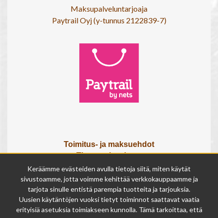
Maksupalveluntarjoaja
Paytrail Oyj (y-tunnus 2122839-7)
Toimitus- ja maksuehdot
Tietosuojaseloste
Tietoa meistä
Keräämme evästeiden avulla tietoja siitä, miten käytät
Osta lahjakortti
sivustoamme, jotta voimme kehittää verkkokauppaamme ja
tarjota sinulle entistä parempia tuotteita ja tarjouksia.
Tilauksen peruutuslomake
Uusien käytäntöjen vuoksi tietyt toiminnot saattavat vaatia
erityisiä asetuksia toimiakseen kunnolla. Tämä tarkoittaa, että
Olemme avoinna