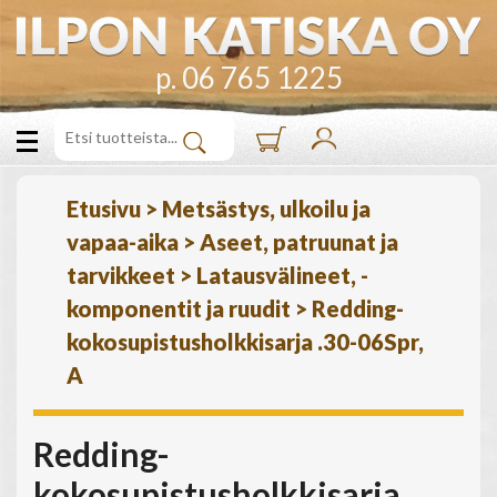
p. 06 765 1225
Etusivu
>
Metsästys, ulkoilu ja
vapaa-aika
>
Aseet, patruunat ja
tarvikkeet
>
Latausvälineet, -
komponentit ja ruudit
>
Redding-
kokosupistusholkkisarja .30-06Spr,
A
Redding-
kokosupistusholkkisarja