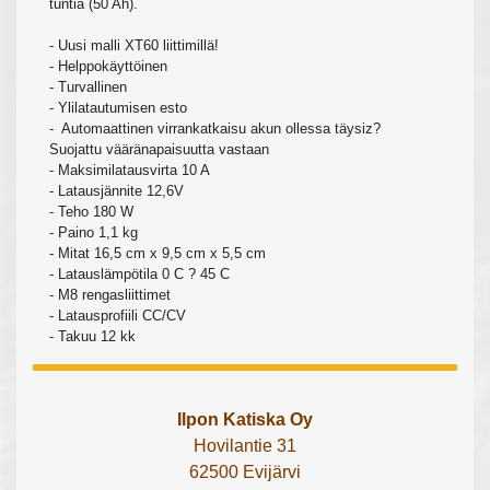
tuntia (50 Ah).
- Uusi malli XT60 liittimillä!
- Helppokäyttöinen
- Turvallinen
- Ylilatautumisen esto
- Automaattinen virrankatkaisu akun ollessa täysiz?
Suojattu vääränapaisuutta vastaan
- Maksimilatausvirta 10 A
- Latausjännite 12,6V
- Teho 180 W
- Paino 1,1 kg
- Mitat 16,5 cm x 9,5 cm x 5,5 cm
- Latauslämpötila 0 C ? 45 C
- M8 rengasliittimet
- Latausprofiili CC/CV
- Takuu 12 kk
Ilpon Katiska Oy
Hovilantie 31
62500 Evijärvi