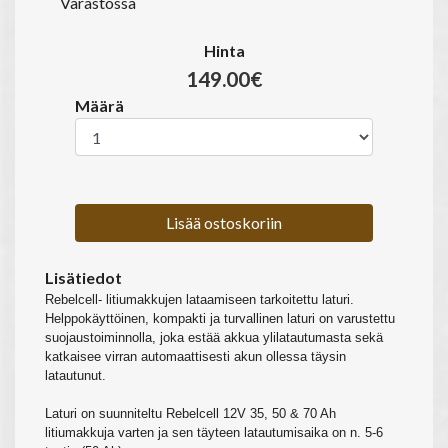
Varastossa
Hinta
149.00€
Määrä
Lisää ostoskoriin
Lisätiedot
Rebelcell- litiumakkujen lataamiseen tarkoitettu laturi.
Helppokäyttöinen, kompakti ja turvallinen laturi on varustettu
suojaustoiminnolla, joka estää akkua ylilatautumasta sekä
katkaisee virran automaattisesti akun ollessa täysin
latautunut.
Laturi on suunniteltu Rebelcell 12V 35, 50 & 70 Ah
litiumakkuja varten ja sen täyteen latautumisaika on n. 5-6