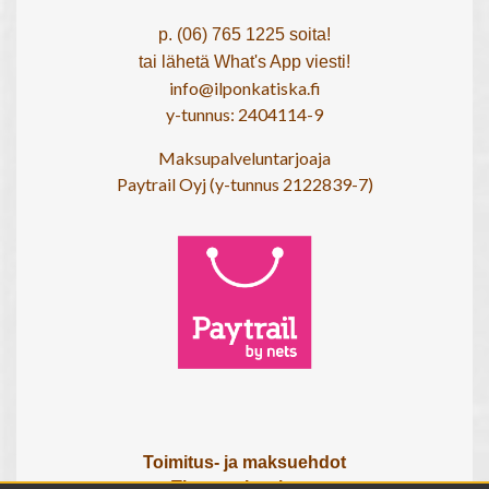
p. (06) 765 1225 soita!
tai lähetä What's App viesti!
info@ilponkatiska.fi
y-tunnus: 2404114-9
Maksupalveluntarjoaja
Paytrail Oyj (y-tunnus 2122839-7)
Toimitus- ja maksuehdot
Tietosuojaseloste