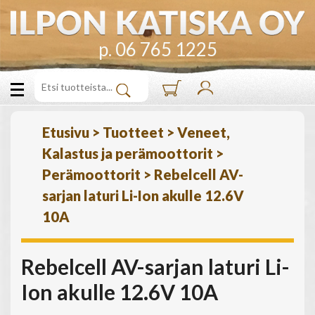
p. 06 765 1225
Etusivu
>
Tuotteet
>
Veneet,
Kalastus ja perämoottorit
>
Perämoottorit
>
Rebelcell AV-
sarjan laturi Li-Ion akulle 12.6V
10A
Rebelcell AV-sarjan laturi Li-
Ion akulle 12.6V 10A