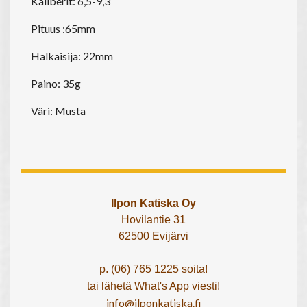
Kaliberit: 6,5-9,3
Pituus :65mm
Halkaisija: 22mm
Paino: 35g
Väri: Musta
Ilpon Katiska Oy
Hovilantie 31
62500 Evijärvi
p. (06) 765 1225 soita!
tai lähetä What's App viesti!
info@ilponkatiska.fi