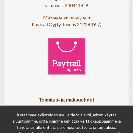
y-tunnus: 2404114-9
Maksupalveluntarjoaja
Paytrail Oyj (y-tunnus 2122839-7)
Toimitus- ja maksuehdot
Tietosuojaseloste
Tietoa meistä
Keräämme evästeiden avulla tietoja siitä, miten käytät
Osta lahjakortti
sivustoamme, jotta voimme kehittää verkkokauppaamme ja
tarjota sinulle entistä parempia tuotteita ja tarjouksia.
Tilauksen peruutuslomake