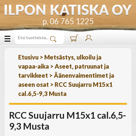
p. 06 765 1225
Etusivu
>
Metsästys, ulkoilu ja
vapaa-aika
>
Aseet, patruunat ja
tarvikkeet
>
Äänenvaimentimet ja
aseen osat
>
RCC Suujarru M15x1
cal.6,5-9,3 Musta
RCC Suujarru M15x1 cal.6,5-
9,3 Musta