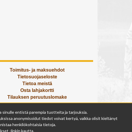
Toimitus- ja maksuehdot
Tietosuojaseloste
Tietoa meistä
Osta lahjakortti
Tilauksen peruutuslomake
Olemme avoinna
inulle entistä parempia tuotteita ja tarjouksia.
ma - pe 9 - 17
ksissa anonymisoidut tiedot voivat kertyä, vaikka olisit kieltänyt
la 9 - 14
istaa henkilökohtaisia tietoja.
su suljettu
set -linkin kautta.