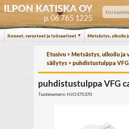
p. 06 765 1225
▼
Koneet, varusteet ja työvaatteet
Metsästys, ulkoilu j
Etusivu
>
Metsästys, ulkoilu ja
säilytys
>
puhdistustulppa VFG 
puhdistustulppa VFG cal
Tuotenumero: HJO375370