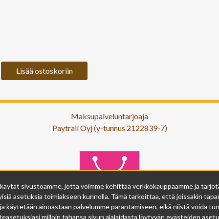
Lisää ostoskoriin
Maksupalveluntarjoaja
Paytrail Oyj (y-tunnus 2122839-7)
 käytät sivustoamme, jotta voimme kehittää verkkokauppaamme ja tarjota s
isiä asetuksia toimiakseen kunnolla. Tämä tarkoittaa, että joissakin tapau
ja käytetään ainoastaan palvelumme parantamiseen, eikä niistä voida tunn
easetuksiasi milloin tahansa sivun alalaidasta löytyvän evästeiden asetuk