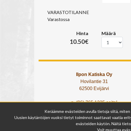
VARASTOTILANNE
Varastossa
Hinta
Määrä
10.50€
Ilpon Katiska Oy
Hovilantie 31
62500 Evijärvi
p. (06) 765 1225 soita!
tai lähetä What's App viesti!
Keräämme evästeiden avulla tietoja siitä, miten
info@ilponkatiska.fi
Uusien käytäntöjen vuoksi tietyt toiminnot saattavat vaatia erity
y-tunnus: 2404114-9
evästeiden käytön. Näitä tieto
Voit muuttaa eväst