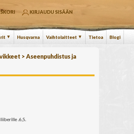
SKORI
KIRJAUDU SISÄÄN
▼
▼
rit
Husqvarna
Vaihtolaitteet
Tietoa
Blogi
rvikkeet
>
Aseenpuhdistus ja
berille .6,5.