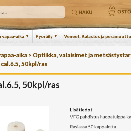
0
OSTO
HAKU
▼
▼
a vapaa-aika
Pyöräily
Veneet, Kalastus ja perämootto
 vapaa-aika
>
Optiikka, valaisimet ja metsästysta
cal.6.5, 50kpl/ras
.6.5, 50kpl/ras
Lisätiedot
VFG puhdistus huopatulppa kalii
Rasiassa 50 kappaletta.