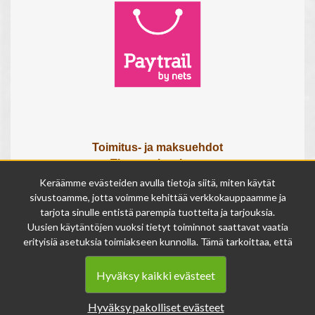
Toimitus- ja maksuehdot
Tietosuojaseloste
Tietoa meistä
Keräämme evästeiden avulla tietoja siitä, miten käytät
Osta lahjakortti
sivustoamme, jotta voimme kehittää verkkokauppaamme ja
tarjota sinulle entistä parempia tuotteita ja tarjouksia.
Tilauksen peruutuslomake
Uusien käytäntöjen vuoksi tietyt toiminnot saattavat vaatia
erityisiä asetuksia toimiakseen kunnolla. Tämä tarkoittaa, että
Olemme avoinna
joissakin tapauksissa anonymisoidut tiedot voivat kertyä,
ma - pe 9 - 17
vaikka olisit kieltänyt evästeiden käytön. Näitä tietoja
la 9 - 14
Hyväksy kaikki evästeet
käytetään ainoastaan palvelumme parantamiseen, eikä niistä
su suljettu
voida tunnistaa henkilökohtaisia tietoja.
Hyväksy pakolliset evästeet