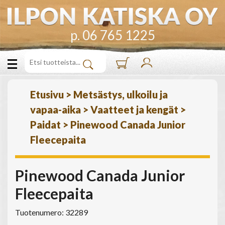
p. 06 765 1225
Etusivu
>
Metsästys, ulkoilu ja
vapaa-aika
>
Vaatteet ja kengät
>
Paidat
>
Pinewood Canada Junior
Fleecepaita
Pinewood Canada Junior
Fleecepaita
Tuotenumero: 32289