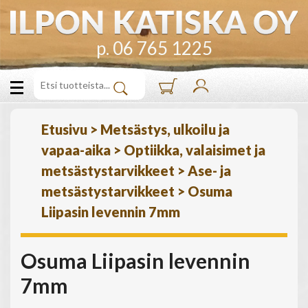
p. 06 765 1225
Etusivu
>
Metsästys, ulkoilu ja
vapaa-aika
>
Optiikka, valaisimet ja
metsästystarvikkeet
>
Ase- ja
metsästystarvikkeet
>
Osuma
Liipasin levennin 7mm
Osuma Liipasin levennin
7mm