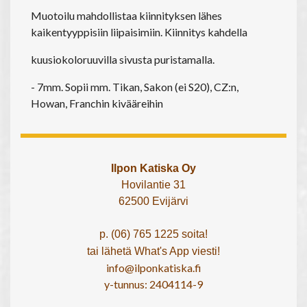
Muotoilu mahdollistaa kiinnityksen lähes
kaikentyyppisiin liipaisimiin. Kiinnitys kahdella
kuusiokoloruuvilla sivusta puristamalla.
- 7mm. Sopii mm. Tikan, Sakon (ei S20), CZ:n,
Howan, Franchin kivääreihin
Ilpon Katiska Oy
Hovilantie 31
62500 Evijärvi
p. (06) 765 1225 soita!
tai lähetä What's App viesti!
info@ilponkatiska.fi
y-tunnus: 2404114-9