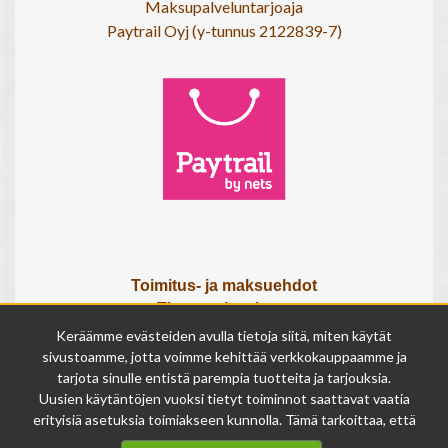
Maksupalveluntarjoaja
Paytrail Oyj (y-tunnus 2122839-7)
Toimitus- ja maksuehdot
Tietosuojaseloste
Tietoa meistä
Keräämme evästeiden avulla tietoja siitä, miten käytät
Osta lahjakortti
sivustoamme, jotta voimme kehittää verkkokauppaamme ja
tarjota sinulle entistä parempia tuotteita ja tarjouksia.
Tilauksen peruutuslomake
Uusien käytäntöjen vuoksi tietyt toiminnot saattavat vaatia
erityisiä asetuksia toimiakseen kunnolla. Tämä tarkoittaa, että
Olemme avoinna
joissakin tapauksissa anonymisoidut tiedot voivat kertyä,
ma - pe 9 - 17