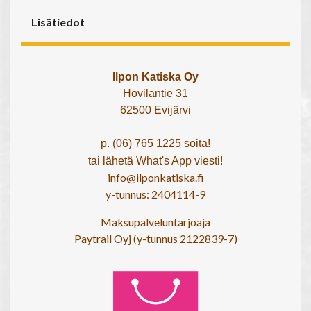
Lisätiedot
Ilpon Katiska Oy
Hovilantie 31
62500 Evijärvi
p. (06) 765 1225 soita!
tai lähetä What's App viesti!
info@ilponkatiska.fi
y-tunnus: 2404114-9
Maksupalveluntarjoaja
Paytrail Oyj (y-tunnus 2122839-7)