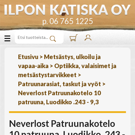
p. 06 765 1225
Etusivu
>
Metsästys, ulkoilu ja
vapaa-aika
>
Optiikka, valaisimet ja
metsästystarvikkeet
>
Patruunarasiat, taskut ja vyöt
>
Neverlost Patruunakotelo 10
patruuna, Luodikko .243 - 9,3
Neverlost Patruunakotelo
10 patruuna, Luodikko .243 -