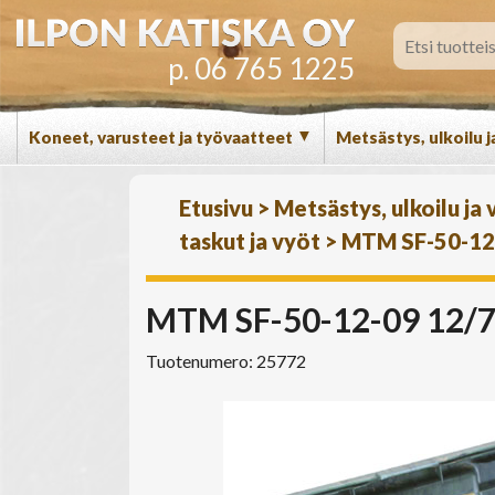
p. 06 765 1225
▼
Koneet, varusteet ja työvaatteet
Metsästys, ulkoilu j
Etusivu
>
Metsästys, ulkoilu ja
taskut ja vyöt
>
MTM SF-50-12-
MTM SF-50-12-09 12/7
Tuotenumero: 25772