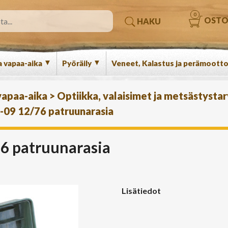
0
OSTO
HAKU
▼
▼
a vapaa-aika
Pyöräily
Veneet, Kalastus ja perämootto
 vapaa-aika
>
Optiikka, valaisimet ja metsästysta
09 12/76 patruunarasia
6 patruunarasia
Lisätiedot