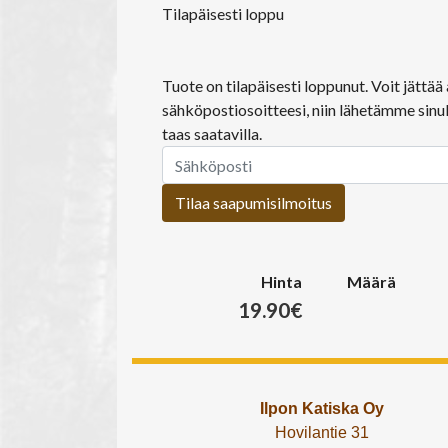
Tilapäisesti loppu
Tuote on tilapäisesti loppunut. Voit jättä
sähköpostiosoitteesi, niin lähetämme sinul
taas saatavilla.
Tilaa saapumisilmoitus
Hinta
Määrä
19.90€
Ilpon Katiska Oy
Hovilantie 31