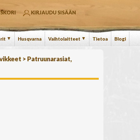
SKORI
KIRJAUDU SISÄÄN
▼
▼
rit
Husqvarna
Vaihtolaitteet
Tietoa
Blogi
rvikkeet
>
Patruunarasiat,