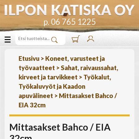
p. 06 765 1225
Etusivu
>
Koneet, varusteet ja
työvaatteet
>
Sahat, raivaussahat,
kirveet ja tarvikkeet
>
Työkalut,
Työkaluvyöt ja Kaadon
apuvälineet
>
Mittasakset Bahco /
EIA 32cm
Mittasakset Bahco / EIA
32cm