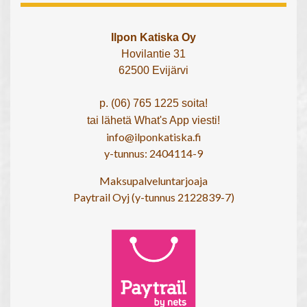
Ilpon Katiska Oy
Hovilantie 31
62500 Evijärvi
p. (06) 765 1225 soita!
tai lähetä What's App viesti!
info@ilponkatiska.fi
y-tunnus: 2404114-9
Maksupalveluntarjoaja
Paytrail Oyj (y-tunnus 2122839-7)