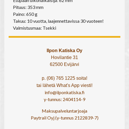
Etupään ulkohalkaisija: 62 mm
Pituus: 353 mm
Paino: 650 g
Takuu: 10 vuotta, laajennettavissa 30 vuoteen!
Valmistusmaa: Tsekki
Ilpon Katiska Oy
Hovilantie 31
62500 Evijärvi
p. (06) 765 1225 soita!
tai lähetä What's App viesti!
info@ilponkatiska.fi
y-tunnus: 2404114-9
Maksupalveluntarjoaja
Paytrail Oyj (y-tunnus 2122839-7)