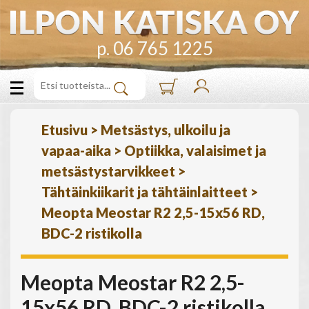
p. 06 765 1225
Etusivu
>
Metsästys, ulkoilu ja
vapaa-aika
>
Optiikka, valaisimet ja
metsästystarvikkeet
>
Tähtäinkiikarit ja tähtäinlaitteet
>
Meopta Meostar R2 2,5-15x56 RD,
BDC-2 ristikolla
Meopta Meostar R2 2,5-
15x56 RD, BDC-2 ristikolla