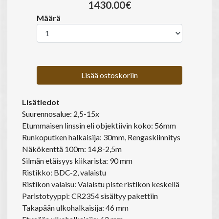
1430.00€
Määrä
Lisää ostoskoriin
Lisätiedot
Suurennosalue: 2,5-15x
Etummaisen linssin eli objektiivin koko: 56mm
Runkoputken halkaisija: 30mm, Rengaskiinnitys
Näkökenttä 100m: 14,8-2,5m
Silmän etäisyys kiikarista: 90 mm
Ristikko: BDC-2, valaistu
Ristikon valaisu: Valaistu piste ristikon keskellä
Paristotyyppi: CR2354 sisältyy pakettiin
Takapään ulkohalkaisija: 46 mm