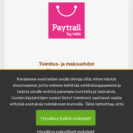
Toimitus- ja maksuehdot
Tietosuojaseloste
Tietoa meistä
Keräämme evästeiden avulla tietoja siitä, miten käytät
Osta lahjakortti
sivustoamme, jotta voimme kehittää verkkokauppaamme ja
Tilauksen peruutuslomake
tarjota sinulle entistä parempia tuotteita ja tarjouksia.
Uusien käytäntöjen vuoksi tietyt toiminnot saattavat vaatia
erityisiä asetuksia toimiakseen kunnolla. Tämä tarkoittaa, että
Olemme avoinna
joissakin tapauksissa anonymisoidut tiedot voivat kertyä,
ma - pe 9 - 17
vaikka olisit kieltänyt evästeiden käytön. Näitä tietoja
la 9 - 14
Hyväksy kaikki evästeet
käytetään ainoastaan palvelumme parantamiseen, eikä niistä
su suljettu
voida tunnistaa henkilökohtaisia tietoja.
Hyväksy pakolliset evästeet