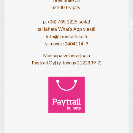
Hovilantie 31
62500 Evijärvi
p. (06) 765 1225 soita!
tai lähetä What's App viesti!
info@ilponkatiska.fi
y-tunnus: 2404114-9
Maksupalveluntarjoaja
Paytrail Oyj (y-tunnus 2122839-7)