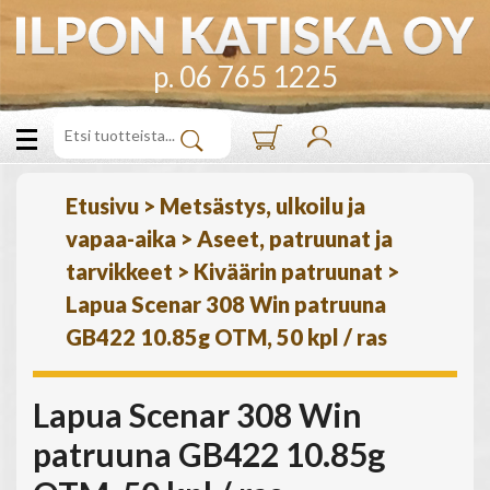
p. 06 765 1225
Etusivu
>
Metsästys, ulkoilu ja
vapaa-aika
>
Aseet, patruunat ja
tarvikkeet
>
Kiväärin patruunat
>
Lapua Scenar 308 Win patruuna
GB422 10.85g OTM, 50 kpl / ras
Lapua Scenar 308 Win
patruuna GB422 10.85g