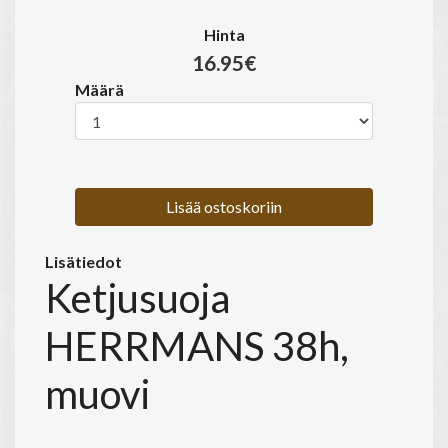
Hinta
16.95€
Määrä
Lisää ostoskoriin
Lisätiedot
Ketjusuoja
HERRMANS 38h,
muovi