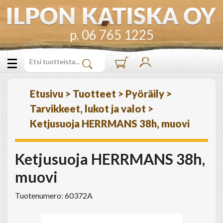
p. 06 765 1225
Etusivu
>
Tuotteet
>
Pyöräily
>
Tarvikkeet, lukot ja valot
>
Ketjusuoja HERRMANS 38h, muovi
Ketjusuoja HERRMANS 38h,
muovi
Tuotenumero: 60372A