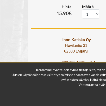
Hinta
Määrä
15.90€
Ilpon Katiska Oy
Hovilantie 31
62500 Evijärvi
p. (06) 765 1225 soita!
tai lähetä What's App viesti!
Keräämme evästeiden avulla tietoja siitä, miten
info@ilponkatiska.fi
Uusien käytäntöjen vuoksi tietyt toiminnot saattavat vaatia erity
y-tunnus: 2404114-9
evästeiden käytön. Näitä tieto
Voit muuttaa eväst