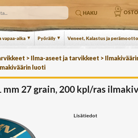
0
OSTO
HAKU
▼
▼
a vapaa-aika
Pyöräily
Veneet, Kalastus ja perämootto
arvikkeet
>
Ilma-aseet ja tarvikkeet
>
Ilmakivääri
lmakiväärin luoti
 mm 27 grain, 200 kpl/ras ilmakiv
Lisätiedot