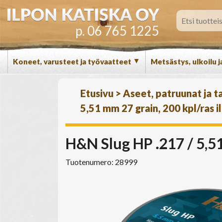
p. 06 765 1225
▼
Koneet, varusteet ja työvaatteet
Metsästys, ulkoilu j
Etusivu
>
Aseet, patruunat ja t
5,51 mm 27 grain, 200 kpl/ras i
H&N Slug HP .217 / 5,51
Tuotenumero: 28999