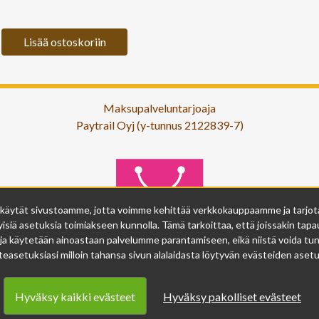
Lisää ostoskoriin
Maksupalveluntarjoaja
Paytrail Oyj (y-tunnus 2122839-7)
 käytät sivustoamme, jotta voimme kehittää verkkokauppaamme ja tarjota s
isiä asetuksia toimiakseen kunnolla. Tämä tarkoittaa, että joissakin tapau
ja käytetään ainoastaan palvelumme parantamiseen, eikä niistä voida tunn
easetuksiasi milloin tahansa sivun alalaidasta löytyvän evästeiden asetuk
Hyväksy kaikki evästeet
Hyväksy pakolliset evästeet