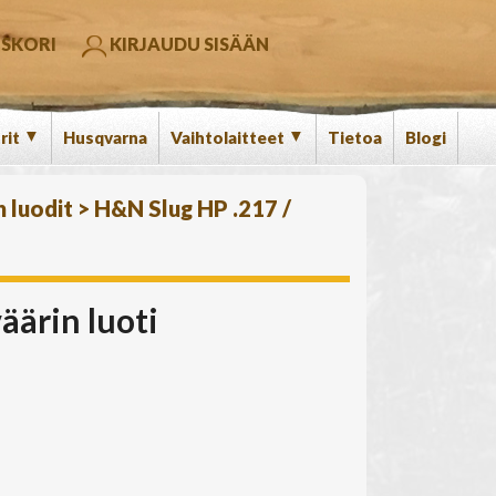
SKORI
KIRJAUDU SISÄÄN
▼
▼
rit
Husqvarna
Vaihtolaitteet
Tietoa
Blogi
n luodit
>
H&N Slug HP .217 /
äärin luoti