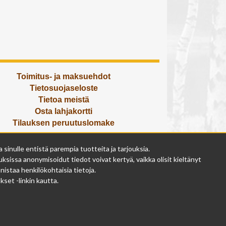
Toimitus- ja maksuehdot
Tietosuojaseloste
Tietoa meistä
Osta lahjakortti
Tilauksen peruutuslomake
Olemme avoinna
inulle entistä parempia tuotteita ja tarjouksia.
ma - pe 9 - 17
ksissa anonymisoidut tiedot voivat kertyä, vaikka olisit kieltänyt
la 9 - 14
istaa henkilökohtaisia tietoja.
su suljettu
set -linkin kautta.