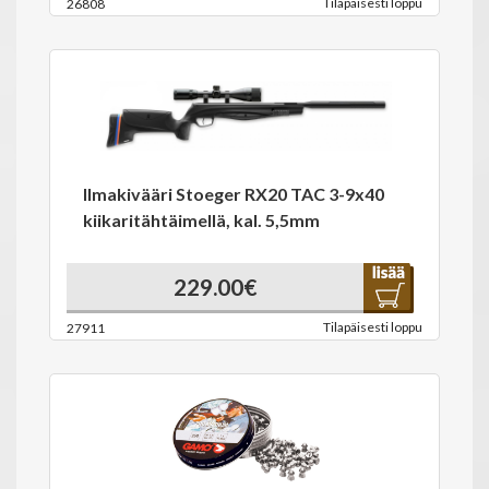
Tilapäisesti loppu
26808
Ilmakivääri Stoeger RX20 TAC 3-9x40
kiikaritähtäimellä, kal. 5,5mm
229.00€
Tilapäisesti loppu
27911