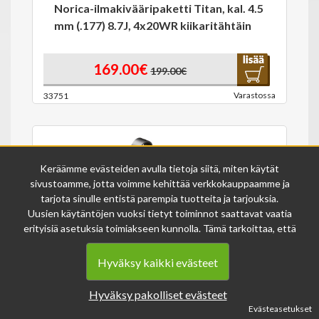
Norica-ilmakivääripaketti Titan, kal. 4.5
mm (.177) 8.7J, 4x20WR kiikaritähtäin
169.00€
199.00€
Varastossa
33751
Keräämme evästeiden avulla tietoja siitä, miten käytät
sivustoamme, jotta voimme kehittää verkkokauppaamme ja
tarjota sinulle entistä parempia tuotteita ja tarjouksia.
Uusien käytäntöjen vuoksi tietyt toiminnot saattavat vaatia
Stoeger kiikarinjalat 1" Medium
erityisiä asetuksia toimiakseen kunnolla. Tämä tarkoittaa, että
ilmakivääriin
joissakin tapauksissa anonymisoidut tiedot voivat kertyä,
vaikka olisit kieltänyt evästeiden käytön. Näitä tietoja
Hyväksy kaikki evästeet
käytetään ainoastaan palvelumme parantamiseen, eikä niistä
17.00€
19.00€
voida tunnistaa henkilökohtaisia tietoja.
Hyväksy pakolliset evästeet
Voit muuttaa evästeasetuksiasi milloin tahansa sivun
Varastossa
33863
Evästeasetukset
alalaidasta löytyvän evästeiden asetukset -linkin kautta.