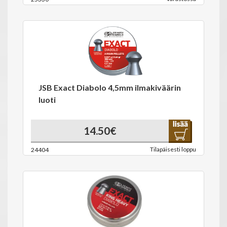
JSB Exact Diabolo 4,5mm ilmakiväärin
luoti
14.50€
Tilapäisesti loppu
24404