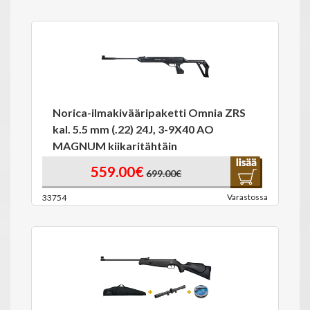
Norica-ilmakivääripaketti Omnia ZRS
kal. 5.5 mm (.22) 24J, 3-9X40 AO
MAGNUM kiikaritähtäin
559.00€
699.00€
Varastossa
33754