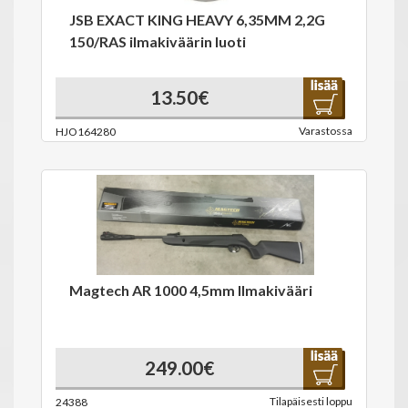
JSB EXACT KING HEAVY 6,35MM 2,2G
150/RAS ilmakiväärin luoti
13.50€
Varastossa
HJO164280
Magtech AR 1000 4,5mm Ilmakivääri
249.00€
Tilapäisesti loppu
24388