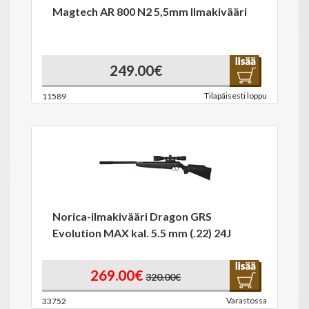
Magtech AR 800 N2 5,5mm Ilmakivääri
249.00€
Tilapäisesti loppu
11589
Norica-ilmakivääri Dragon GRS
Evolution MAX kal. 5.5 mm (.22) 24J
269.00€
320.00€
Varastossa
33752