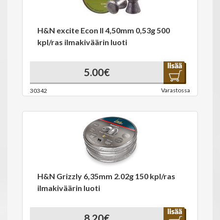
H&N excite Econ II 4,50mm 0,53g 500
kpl/ras ilmakiväärin luoti
5.00€
Varastossa
30342
H&N Grizzly 6,35mm 2.02g 150 kpl/ras
ilmakiväärin luoti
8.20€