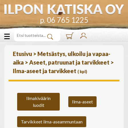
p. 06 765 1225
Etusivu
>
Metsästys, ulkoilu ja vapaa-
aika
>
Aseet, patruunat ja tarvikkeet
>
Ilma-aseet ja tarvikkeet
(
kpl)
Ilmakiväärin
Ilma-aseet
luodit
Tarvikkeet ilma-aseammuntaan