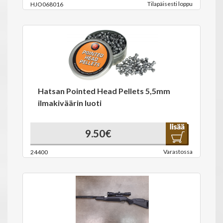
Tilapäisesti loppu
HJO068016
Hatsan Pointed Head Pellets 5,5mm
ilmakiväärin luoti
9.50€
Varastossa
24400