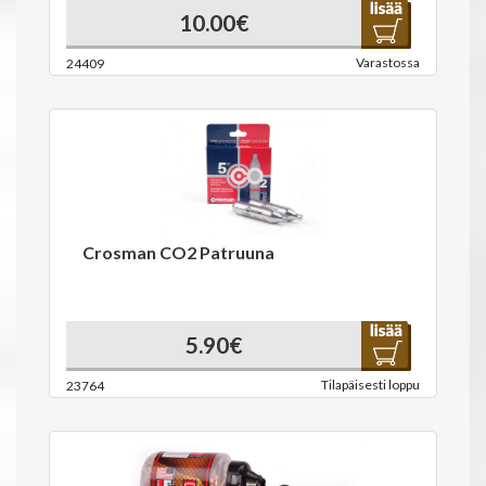
10.00€
Varastossa
24409
Crosman CO2 Patruuna
5.90€
Tilapäisesti loppu
23764