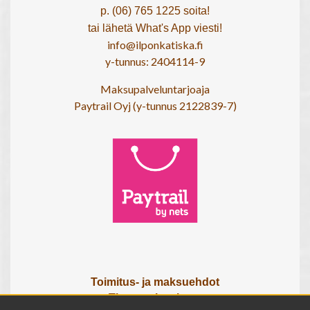
p. (06) 765 1225 soita!
tai lähetä What's App viesti!
info@ilponkatiska.fi
y-tunnus: 2404114-9
Maksupalveluntarjoaja
Paytrail Oyj (y-tunnus 2122839-7)
Toimitus- ja maksuehdot
Tietosuojaseloste