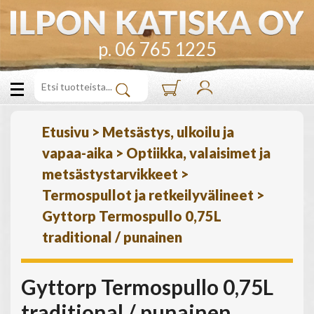
p. 06 765 1225
Etusivu
>
Metsästys, ulkoilu ja
vapaa-aika
>
Optiikka, valaisimet ja
metsästystarvikkeet
>
Termospullot ja retkeilyvälineet
>
Gyttorp Termospullo 0,75L
traditional / punainen
Gyttorp Termospullo 0,75L
traditional / punainen