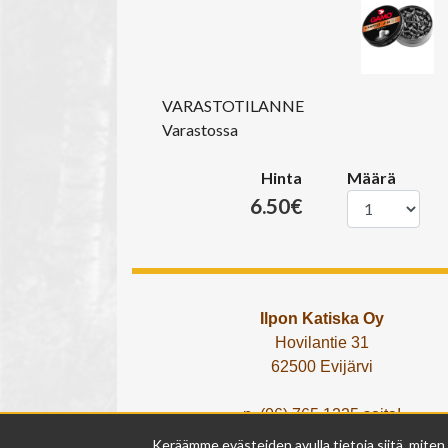
VARASTOTILANNE
Varastossa
Hinta
Määrä
6.50€
Ilpon Katiska Oy
Hovilantie 31
62500 Evijärvi
p. (06) 765 1225 soita!
tai lähetä What's App viesti!
Keräämme evästeiden avulla tietoja siitä, miten