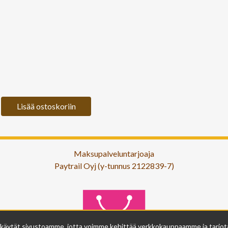
Lisää ostoskoriin
Maksupalveluntarjoaja
Paytrail Oyj (y-tunnus 2122839-7)
 käytät sivustoamme, jotta voimme kehittää verkkokauppaamme ja tarjota s