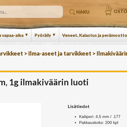
0
OSTO
HAKU
▼
▼
a vapaa-aika
Pyöräily
Veneet, Kalastus ja perämootto
arvikkeet
>
Ilma-aseet ja tarvikkeet
>
Ilmakivääri
1g ilmakiväärin luoti
Lisätiedot
Kaliiperi: 4,5 mm / .177
Pakkauskoko: 200 kpl