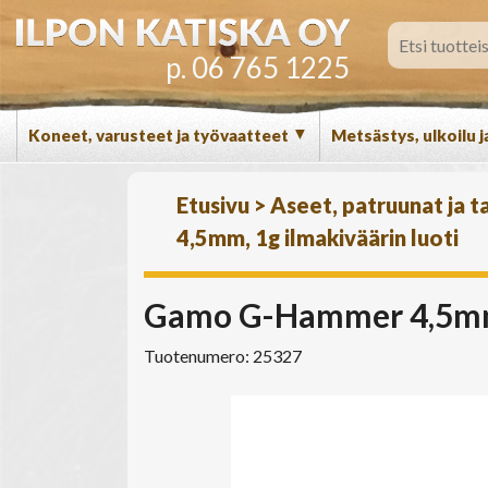
p. 06 765 1225
▼
Koneet, varusteet ja työvaatteet
Metsästys, ulkoilu j
Etusivu
>
Aseet, patruunat ja t
4,5mm, 1g ilmakiväärin luoti
Gamo G-Hammer 4,5mm, 
Tuotenumero: 25327