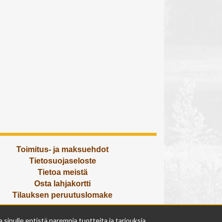
Toimitus- ja maksuehdot
Tietosuojaseloste
Tietoa meistä
Osta lahjakortti
Tilauksen peruutuslomake
Olemme avoinna
inulle entistä parempia tuotteita ja tarjouksia.