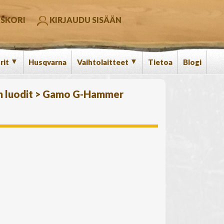
SKORI
KIRJAUDU SISÄÄN
▼
▼
rit
Husqvarna
Vaihtolaitteet
Tietoa
Blogi
n luodit
>
Gamo G-Hammer