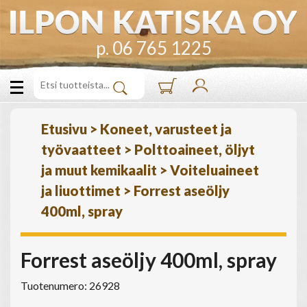
p. 06 765 1225
Etusivu
>
Koneet, varusteet ja
työvaatteet
>
Polttoaineet, öljyt
ja muut kemikaalit
>
Voiteluaineet
ja liuottimet
>
Forrest aseöljy
400ml, spray
Forrest aseöljy 400ml, spray
Tuotenumero: 26928