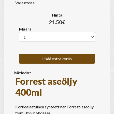
Varastossa
Hinta
21.50€
Määrä
Lisää ostoskoriin
Lisätiedot
Forrest aseöljy
400ml
Korkealaatuinen synteettinen Forrest-aseöljy
toimii hyvin yhdessä