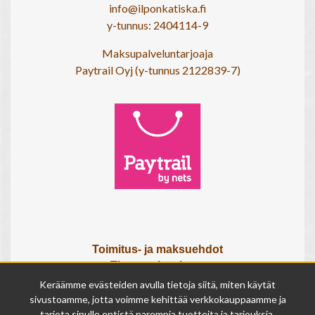
info@ilponkatiska.fi
y-tunnus: 2404114-9
Maksupalveluntarjoaja
Paytrail Oyj (y-tunnus 2122839-7)
Toimitus- ja maksuehdot
Tietosuojaseloste
Tietoa meistä
Keräämme evästeiden avulla tietoja siitä, miten käytät
Osta lahjakortti
sivustoamme, jotta voimme kehittää verkkokauppaamme ja
tarjota sinulle entistä parempia tuotteita ja tarjouksia.
Tilauksen peruutuslomake