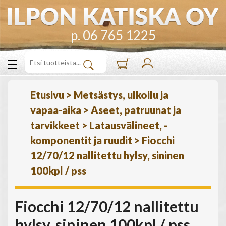
p. 06 765 1225
Etusivu
>
Metsästys, ulkoilu ja
vapaa-aika
>
Aseet, patruunat ja
tarvikkeet
>
Latausvälineet, -
komponentit ja ruudit
>
Fiocchi
12/70/12 nallitettu hylsy, sininen
100kpl / pss
Fiocchi 12/70/12 nallitettu
hylsy, sininen 100kpl / pss