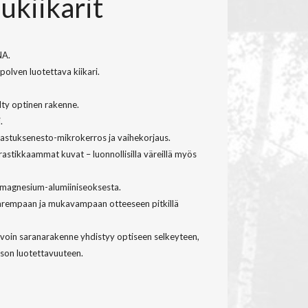
ukiikarit
NA.
olven luotettava kiikari.
elty optinen rakenne.
.
ijastuksenesto-mikrokerros ja vaihekorjaus.
stikkaammat kuvat – luonnollisilla väreillä myös
 magnesium-alumiiniseoksesta.
 parempaan ja mukavampaan otteeseen pitkillä
voin saranarakenne yhdistyy optiseen selkeyteen,
ason luotettavuuteen.