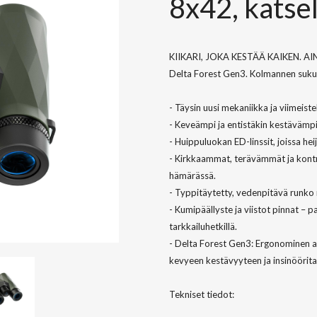
8x42, katsel
KIIKARI, JOKA KESTÄÄ KAIKEN. AI
Delta Forest Gen3. Kolmannen sukup
- Täysin uusi mekaniikka ja viimeist
- Keveämpi ja entistäkin kestävämpi
- Huippuluokan ED-linssit, joissa he
- Kirkkaammat, terävämmät ja kontra
hämärässä.
- Typpitäytetty, vedenpitävä runko
- Kumipäällyste ja viistot pinnat –
tarkkailuhetkillä.
- Delta Forest Gen3: Ergonominen a
kevyeen kestävyyteen ja insinöörit
Tekniset tiedot: