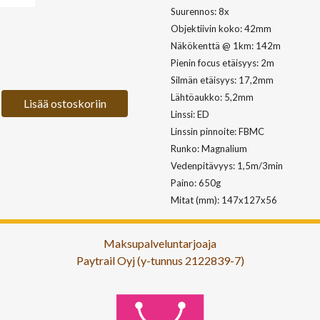
Suurennos: 8x
Objektiivin koko: 42mm
Näkökenttä @ 1km: 142m
Pienin focus etäisyys: 2m
Silmän etäisyys: 17,2mm
Lähtöaukko: 5,2mm
Lisää ostoskoriin
Linssi: ED
Linssin pinnoite: FBMC
Runko: Magnalium
Vedenpitävyys: 1,5m/3min
Paino: 650g
Mitat (mm): 147x127x56
Maksupalveluntarjoaja
Paytrail Oyj (y-tunnus 2122839-7)