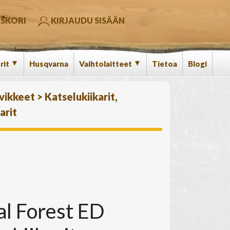
SKORI
KIRJAUDU SISÄÄN
▼
▼
rit
Husqvarna
Vaihtolaitteet
Tietoa
Blogi
rvikkeet
>
Katselukiikarit,
arit
al Forest ED