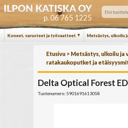
p. 06 765 1225
▼
Koneet, varusteet ja työvaatteet
Metsästys, ulkoilu j
Etusivu
>
Metsästys, ulkoilu ja
ratakaukoputket ja etäisyysmit
Delta Optical Forest ED
Tuotenumero: 5901691613058