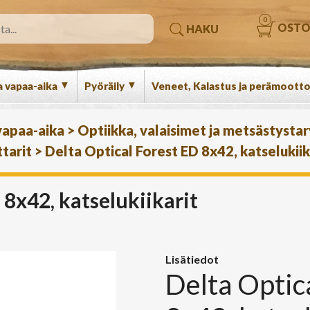
0
OSTO
HAKU
▼
▼
a vapaa-aika
Pyöräily
Veneet, Kalastus ja perämootto
 vapaa-aika
>
Optiikka, valaisimet ja metsästysta
tarit
>
Delta Optical Forest ED 8x42, katselukiik
 8x42, katselukiikarit
Lisätiedot
Delta Optic