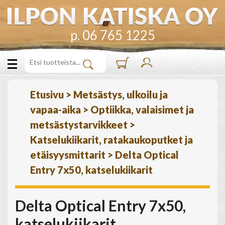
p. 06 765 1225
Etusivu
>
Metsästys, ulkoilu ja
vapaa-aika
>
Optiikka, valaisimet ja
metsästystarvikkeet
>
Katselukiikarit, ratakaukoputket ja
etäisyysmittarit
>
Delta Optical
Entry 7x50, katselukiikarit
Delta Optical Entry 7x50,
katselukiikarit