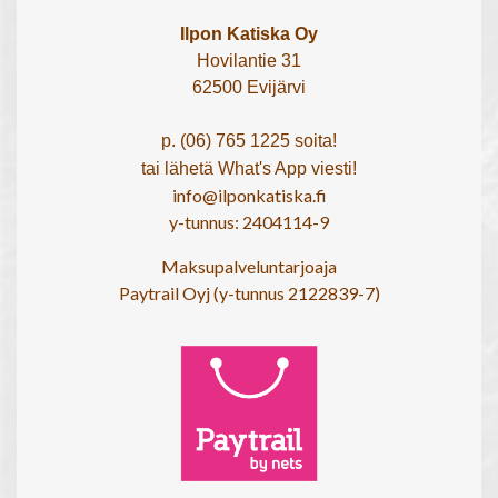
Ilpon Katiska Oy
Hovilantie 31
62500 Evijärvi
p. (06) 765 1225 soita!
tai lähetä What's App viesti!
info@ilponkatiska.fi
y-tunnus: 2404114-9
Maksupalveluntarjoaja
Paytrail Oyj (y-tunnus 2122839-7)