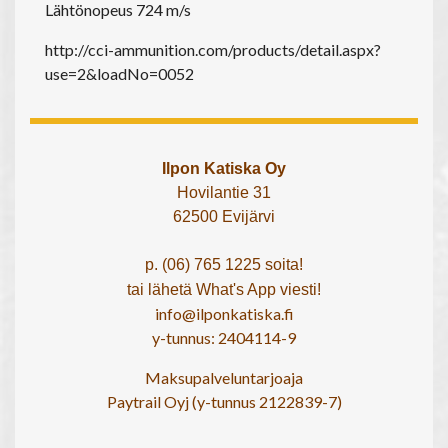
Lähtönopeus 724 m/s
http://cci-ammunition.com/products/detail.aspx?
use=2&loadNo=0052
Ilpon Katiska Oy
Hovilantie 31
62500 Evijärvi
p. (06) 765 1225 soita!
tai lähetä What's App viesti!
info@ilponkatiska.fi
y-tunnus: 2404114-9
Maksupalveluntarjoaja
Paytrail Oyj (y-tunnus 2122839-7)