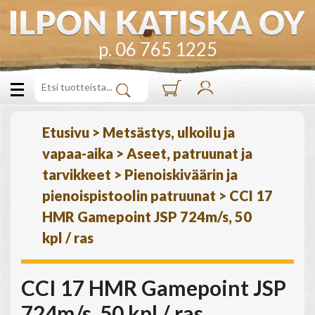
p. 06 765 1225
Etusivu
>
Metsästys, ulkoilu ja
vapaa-aika
>
Aseet, patruunat ja
tarvikkeet
>
Pienoiskiväärin ja
pienoispistoolin patruunat
>
CCI 17
HMR Gamepoint JSP 724m/s, 50
kpl / ras
CCI 17 HMR Gamepoint JSP
724m/s, 50 kpl / ras