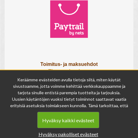
Toimitus- ja maksuehdot
Tietosuojaseloste
Tietoa meistä
Keräämme evästeiden avulla tietoja siitä, miten käytät
Osta lahjakortti
sivustoamme, jotta voimme kehittää verkkokauppaamme ja
tarjota sinulle entistä parempia tuotteita ja tarjouksia.
Tilauksen peruutuslomake
Uusien käytäntöjen vuoksi tietyt toiminnot saattavat vaatia
erityisiä asetuksia toimiakseen kunnolla. Tämä tarkoittaa, että
Olemme avoinna
joissakin tapauksissa anonymisoidut tiedot voivat kertyä,
ma - pe 9 - 17
vaikka olisit kieltänyt evästeiden käytön. Näitä tietoja
la 9 - 14
Hyväksy kaikki evästeet
käytetään ainoastaan palvelumme parantamiseen, eikä niistä
su suljettu
voida tunnistaa henkilökohtaisia tietoja.
Hyväksy pakolliset evästeet
Voit muuttaa evästeasetuksiasi milloin tahansa sivun