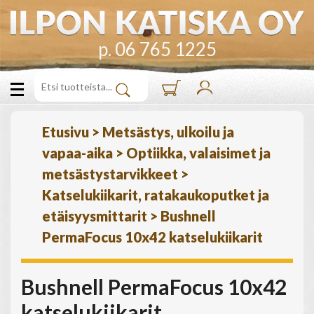
p. 06 765 1225
Etusivu
>
Metsästys, ulkoilu ja
vapaa-aika
>
Optiikka, valaisimet ja
metsästystarvikkeet
>
Katselukiikarit, ratakaukoputket ja
etäisyysmittarit
>
Bushnell
PermaFocus 10x42 katselukiikarit
Bushnell PermaFocus 10x42
katselukiikarit