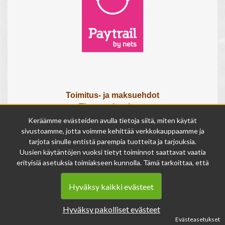
Toimitus- ja maksuehdot
Tietosuojaseloste
Tietoa meistä
Keräämme evästeiden avulla tietoja siitä, miten käytät
Osta lahjakortti
sivustoamme, jotta voimme kehittää verkkokauppaamme ja
Tilauksen peruutuslomake
tarjota sinulle entistä parempia tuotteita ja tarjouksia.
Uusien käytäntöjen vuoksi tietyt toiminnot saattavat vaatia
erityisiä asetuksia toimiakseen kunnolla. Tämä tarkoittaa, että
Olemme avoinna
joissakin tapauksissa anonymisoidut tiedot voivat kertyä,
ma - pe 9 - 17
vaikka olisit kieltänyt evästeiden käytön. Näitä tietoja
la 9 - 14
Hyväksy kaikki evästeet
käytetään ainoastaan palvelumme parantamiseen, eikä niistä
su suljettu
voida tunnistaa henkilökohtaisia tietoja.
Hyväksy pakolliset evästeet
Voit muuttaa evästeasetuksiasi milloin tahansa sivun
Evästeasetukset