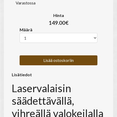
Varastossa
Hinta
149.00€
Määrä
Lisää ostoskoriin
Lisätiedot
Laservalaisin
säädettävällä,
vihreällä valokeilalla