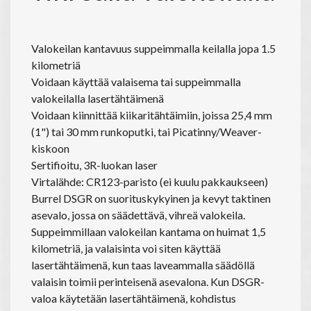
Valokeilan kantavuus suppeimmalla keilalla jopa 1.5
kilometriä
Voidaan käyttää valaisema tai suppeimmalla
valokeilalla lasertähtäimenä
Voidaan kiinnittää kiikaritähtäimiin, joissa 25,4 mm
(1") tai 30 mm runkoputki, tai Picatinny/Weaver-
kiskoon
Sertifioitu, 3R-luokan laser
Virtalähde: CR123-paristo (ei kuulu pakkaukseen)
Burrel DSGR on suorituskykyinen ja kevyt taktinen
asevalo, jossa on säädettävä, vihreä valokeila.
Suppeimmillaan valokeilan kantama on huimat 1,5
kilometriä, ja valaisinta voi siten käyttää
lasertähtäimenä, kun taas laveammalla säädöllä
valaisin toimii perinteisenä asevalona. Kun DSGR-
valoa käytetään lasertähtäimenä, kohdistus