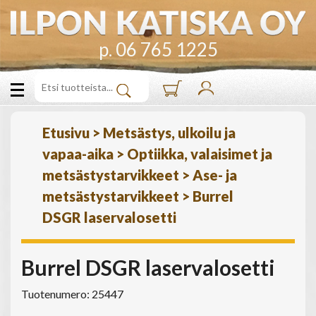
p. 06 765 1225
Etusivu
>
Metsästys, ulkoilu ja
vapaa-aika
>
Optiikka, valaisimet ja
metsästystarvikkeet
>
Ase- ja
metsästystarvikkeet
>
Burrel
DSGR laservalosetti
Burrel DSGR laservalosetti
Tuotenumero: 25447