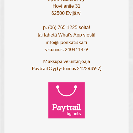
Hovilantie 31
62500 Evijärvi
p. (06) 765 1225 soita!
tai lähetä What's App viesti!
info@ilponkatiska.fi
y-tunnus: 2404114-9
Maksupalveluntarjoaja
Paytrail Oyj (y-tunnus 2122839-7)