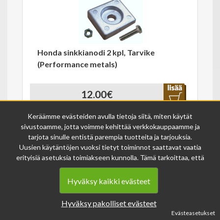
Honda sinkkianodi 2 kpl, Tarvike
(Performance metals)
12.00€
Varastossa
126-1-000270
Keräämme evästeiden avulla tietoja siitä, miten käytät
sivustoamme, jotta voimme kehittää verkkokauppaamme ja
tarjota sinulle entistä parempia tuotteita ja tarjouksia.
Uusien käytäntöjen vuoksi tietyt toiminnot saattavat vaatia
erityisiä asetuksia toimiakseen kunnolla. Tämä tarkoittaa, että
joissakin tapauksissa anonymisoidut tiedot voivat kertyä,
vaikka olisit kieltänyt evästeiden käytön. Näitä tietoja
Hyväksy kaikki evästeet
käytetään ainoastaan palvelumme parantamiseen, eikä niistä
Husqvarna 345 moottorisahan
voida tunnistaa henkilökohtaisia tietoja.
Hyväksy pakolliset evästeet
Voit muuttaa evästeasetuksiasi milloin tahansa sivun
sylinterisarja (tarvikeosa)
Evästeasetukset
alalaidasta löytyvän evästeiden asetukset -linkin kautta.