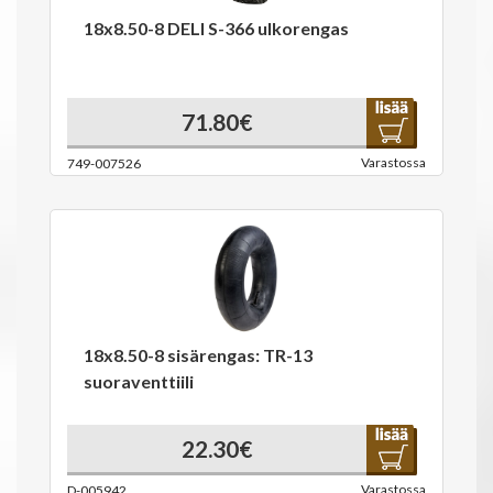
18x8.50-8 DELI S-366 ulkorengas
71.80€
Varastossa
749-007526
18x8.50-8 sisärengas: TR-13
suoraventtiili
22.30€
Varastossa
D-005942