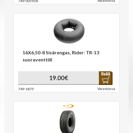
Varastossa
749-005928
16X6,50-8 Sisärengas, Rider: TR-13
suoraventtiili
19.00€
Varastossa
749-1875