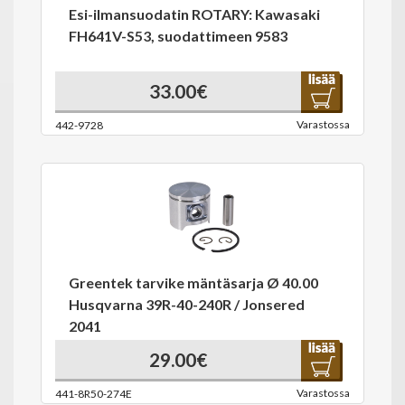
Esi-ilmansuodatin ROTARY: Kawasaki
FH641V-S53, suodattimeen 9583
33.00€
Varastossa
442-9728
Greentek tarvike mäntäsarja Ø 40.00
Husqvarna 39R-40-240R / Jonsered
2041
29.00€
Varastossa
441-8R50-274E