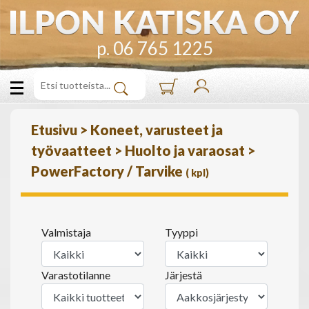
p. 06 765 1225
Etusivu
>
Koneet, varusteet ja
työvaatteet
>
Huolto ja varaosat
>
PowerFactory / Tarvike
(
kpl)
Valmistaja
Tyyppi
Varastotilanne
Järjestä