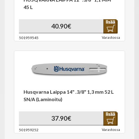
45 L
40.90€
Varastossa
501959545
Husqvarna Laippa 14" .3/8" 1,3 mm 52 L
SN/A (Laminoitu)
37.90€
Varastossa
501959252