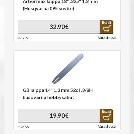
Arbormax laippa 18" .325" 1,3 mm
(Husqvarna 095 sovite)
32.90€
Varastossa
33797
GB laippa 14" 1,3 mm 52dl .3/8H
husqvarna hobbysahat
19.90€
Varastossa
29386