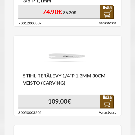
3/8"P 1,1mm
74.90€
86.20€
Varastossa
70012000007
STIHL TERÄLEVY 1/4"P 1,3MM 30CM
VEISTO (CARVING)
109.00€
Varastossa
30050003205