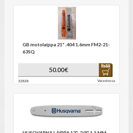
GB motolaippa 21" .404 1.6mm FM2-21-
63SQ
50.00€
Varastossa
32838
HUSQVARNA LAIPPA 12" .3/8" 1,1 MM