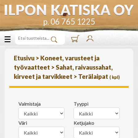
p. 06 765 1225
Etusivu
>
Koneet, varusteet ja
työvaatteet
>
Sahat, raivaussahat,
kirveet ja tarvikkeet
>
Terälaipat
(
kpl)
Valmistaja
Tyyppi
Väri
Ketjujako