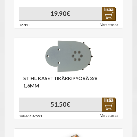
19.90€
Varastossa
32780
STIHL KASETTIKÄRKIPYÖRÄ 3/8
1,6MM
51.50€
Varastossa
30036502551