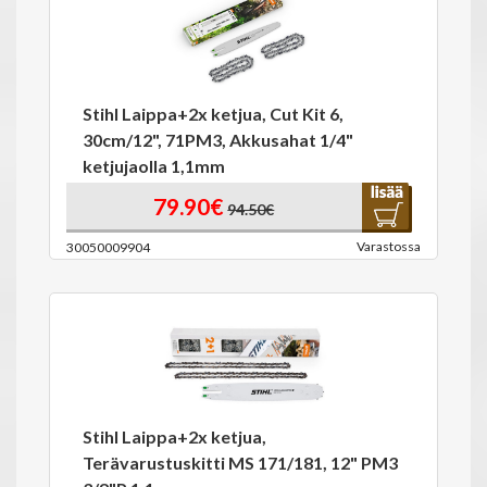
Stihl Laippa+2x ketjua, Cut Kit 6,
30cm/12", 71PM3, Akkusahat 1/4"
ketjujaolla 1,1mm
79.90€
94.50€
Varastossa
30050009904
Stihl Laippa+2x ketjua,
Terävarustuskitti MS 171/181, 12" PM3