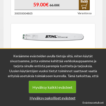
59.00€
66.00€
Varastossa
30050004805
STIHL TERÄLEVY 3/8"P 1,3MM
Keräämme evästeiden avulla tietoja siitä, miten käytät
32CM/13"
sivustoamme, jotta voimme kehittää verkkokauppaamme ja
tarjota sinulle entistä parempia tuotteita ja tarjouksia.
Uusien käytäntöjen vuoksi tietyt toiminnot saattavat vaatia
69.00€
erityisiä asetuksia toimiakseen kunnolla. Tämä tarkoittaa, että
joissakin tapauksissa anonymisoidut tiedot voivat kertyä,
Varastossa
30030006306
vaikka olisit kieltänyt evästeiden käytön. Näitä tietoja
Hyväksy kaikki evästeet
käytetään ainoastaan palvelumme parantamiseen, eikä niistä
voida tunnistaa henkilökohtaisia tietoja.
Hyväksy pakolliset evästeet
Voit muuttaa evästeasetuksiasi milloin tahansa sivun
Evästeasetukset
alalaidasta löytyvän evästeiden asetukset -linkin kautta.