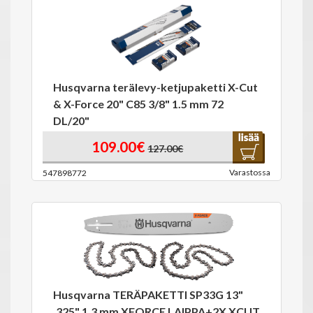
Husqvarna terälevy-ketjupaketti X-Cut
& X-Force 20" C85 3/8" 1.5 mm 72
DL/20"
109.00€
127.00€
Varastossa
547898772
Husqvarna TERÄPAKETTI SP33G 13"
.325" 1,3 mm XFORCE LAIPPA+2X XCUT